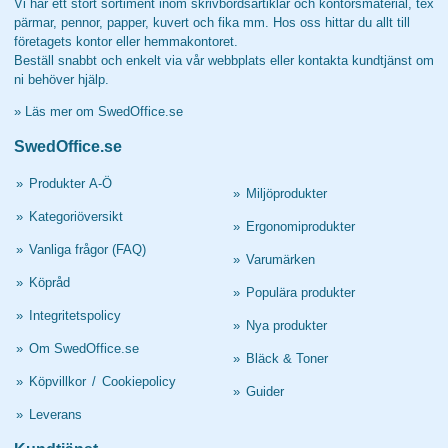
Vi har ett stort sortiment inom skrivbordsartiklar och kontorsmaterial, tex
pärmar, pennor, papper, kuvert och fika mm. Hos oss hittar du allt till
företagets kontor eller hemmakontoret.
Beställ snabbt och enkelt via vår webbplats eller kontakta kundtjänst om
ni behöver hjälp.
»
Läs mer om SwedOffice.se
SwedOffice.se
»
Produkter A-Ö
»
Miljöprodukter
»
Kategoriöversikt
»
Ergonomiprodukter
»
Vanliga frågor (FAQ)
»
Varumärken
»
Köpråd
»
Populära produkter
»
Integritetspolicy
»
Nya produkter
»
Om SwedOffice.se
»
Bläck & Toner
»
Köpvillkor
/
Cookiepolicy
»
Guider
»
Leverans