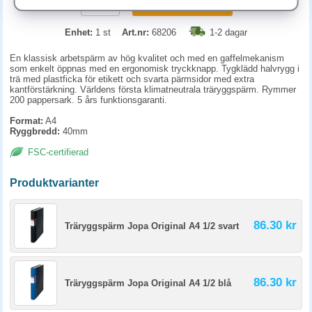
KÖP
Enhet:
1 st
Art.nr:
68206
1-2 dagar
En klassisk arbetspärm av hög kvalitet och med en gaffelmekanism
som enkelt öppnas med en ergonomisk tryckknapp. Tygklädd halvrygg i
trä med plastficka för etikett och svarta pärmsidor med extra
kantförstärkning. Världens första klimatneutrala träryggspärm. Rymmer
200 pappersark. 5 års funktionsgaranti.
Format:
A4
Ryggbredd:
40mm
FSC-certifierad
Produktvarianter
86.30 kr
Träryggspärm Jopa Original A4 1/2 svart
86.30 kr
Träryggspärm Jopa Original A4 1/2 blå