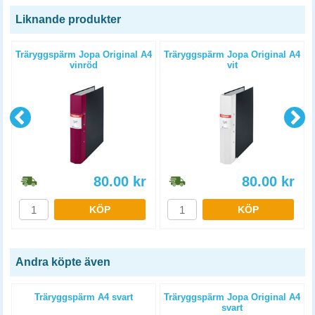
Liknande produkter
4
Träryggspärm Jopa Original A4
Träryggspärm Jopa Original A4
vinröd
vit
80.00
kr
80.00
kr
KÖP
KÖP
Andra köpte även
Träryggspärm A4 svart
Träryggspärm Jopa Original A4
svart