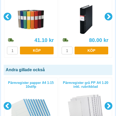
41.10
kr
80.00
kr
KÖP
KÖP
Andra gillade också
4
Pärmregister papper A4 1-15
Pärmregister grå PP A4 1-20
10st/fp
inkl. rubrikblad