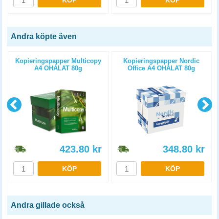
KÖP
KÖP
Andra köpte även
Kopieringspapper Multicopy
Kopieringspapper Nordic
A4 OHÅLAT 80g
Office A4 OHÅLAT 80g
5x500st/kartong
5x500st/kartong
423.80
kr
348.80
kr
KÖP
KÖP
Andra gillade också