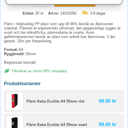
KÖP
Enhet:
20 st
Art.nr:
14101056
3-9 dagar
Pärm i miljövänlig PP-plast som upp till 90% består av återvunnet
material. Pärmen är ergonomiskt utformad, den greppvänliga ryggen är
svart och har etikettficka, pärmsidorna är svarta. Även
gaffelmekanismen består av plast som enkelt kan återvinnas. 5 års
garanti. 20st per förpackning.
Format:
A4
Ryggbredd:
55mm
Begränsad returrätt
Tillverkat av minst 60% returplast
Produktvarianter
98.80 kr
Pärm Keba Ecolite A4 55mm röd
98.80 kr
Pärm Keba Ecolite A4 55mm svart