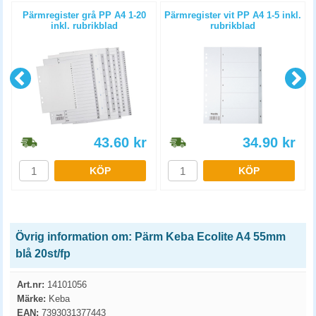
Pärmregister grå PP A4 1-20
Pärmregister vit PP A4 1-5 inkl.
inkl. rubrikblad
rubrikblad
43.60
kr
34.90
kr
KÖP
KÖP
Övrig information om: Pärm Keba Ecolite A4 55mm
blå 20st/fp
Art.nr:
14101056
Märke:
Keba
EAN:
7393031377443