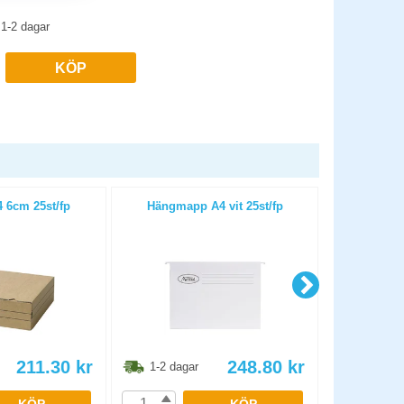
1-2 dagar
KÖP
 6cm 25st/fp
Hängmapp A4 vit 25st/fp
Hängmappsst
211.30
kr
248.80
kr
1-2 dagar
1-2 dag