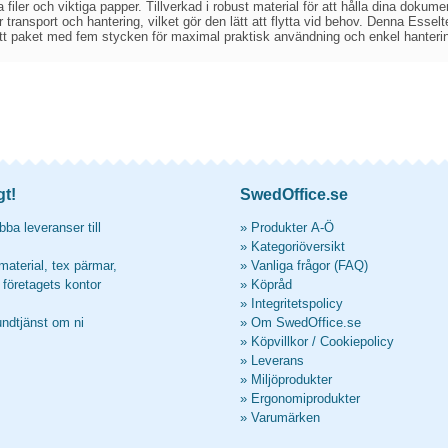
a filer och viktiga papper. Tillverkad i robust material för att hålla dina dok
transport och hantering, vilket gör den lätt att flytta vid behov. Denna Essel
tt paket med fem stycken för maximal praktisk användning och enkel hanteri
gt!
SwedOffice.se
ba leveranser till
»
Produkter A-Ö
»
Kategoriöversikt
material, tex pärmar,
»
Vanliga frågor (FAQ)
l företagets kontor
»
Köpråd
»
Integritetspolicy
undtjänst om ni
»
Om SwedOffice.se
»
Köpvillkor
/
Cookiepolicy
»
Leverans
»
Miljöprodukter
»
Ergonomiprodukter
»
Varumärken