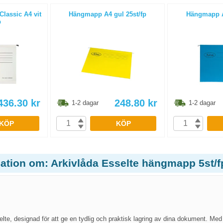
lassic A4 vit
Hängmapp A4 gul 25st/fp
Hängmapp A4
p
436.30
kr
248.80
kr
1-2 dagar
1-2 dagar
KÖP
KÖP
mation om: Arkivlåda Esselte hängmapp 5st/f
elte, designad för att ge en tydlig och praktisk lagring av dina dokument. Med