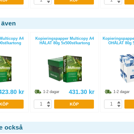
KÖP
KÖP
 även
Multicopy A4
Kopieringspapper Multicopy A4
Kopieringspapper
0st/kartong
HÅLAT 80g 5x500st/kartong
OHÅLAT 80g 5
423.80
kr
431.30
kr
1-2 dagar
1-2 dagar
KÖP
KÖP
de också