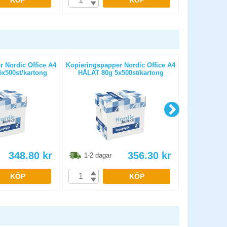
KÖP
KÖP
 Nordic Office A4
Kopieringspapper Nordic Office A4
Kopierings
x500st/kartong
HÅLAT 80g 5x500st/kartong
OHÅLAT 
348.80
kr
356.30
kr
1-2 dagar
1-2 dag
KÖP
KÖP