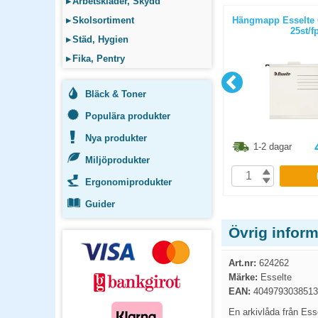
▸
Arbetskläder, Skydd
A5
Instick 5cm vit 100st/förpackning
▸
Skolsortiment
Hängmapp Esselte C
25st/f
▸
Städ, Hygien
▸
Fika, Pentry
Bläck & Toner
Populära produkter
Nya produkter
1.30
kr
68.80
kr
1-2 dagar
1-2 dagar
Miljöprodukter
P
KÖP
Ergonomiprodukter
Guider
Övrig infor
Art.nr:
624262
Märke:
Esselte
EAN:
4049793038513
En arkivlåda från Ess