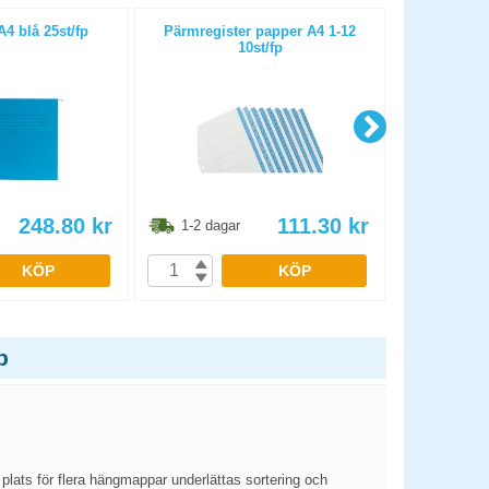
 blå 25st/fp
Pärmregister papper A4 1-12
Hängmapp
10st/fp
248.80
kr
111.30
kr
1-2 dagar
1-2 dag
KÖP
KÖP
p
 plats för flera hängmappar underlättas sortering och