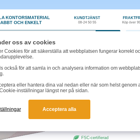
LA KONTORSMATERIAL
KUNDTJÄNST
FRAKTFR
ABBT OCH ENKELT
08-24 50 55
Köp över 9
0 var
nder oss av cookies
örvaring
»
Arkivboxar
»
Arkivlåda Esselte hängmapp 5st/fp
r Cookies för att säkerställa att webbplatsen fungerar korrekt o
ndarupplevelse.
Arkivlåda Esselte hän
 också för att samla in och analysera information om webbpla
g.
Arkivlåda för hängmappar. Av we
eptera eller hantera dina val nedan eller när som helst genom at
Sidoväggarna är förstärkta med pla
Cookie-inställningar längst ner på sidan.
Format:
320x325x280mm
tällningar
Acceptera alla
5st per förpackning.
FSC-certifierad