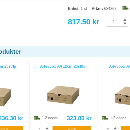
Enhet:
1 st
Art.nr:
624262
817.50 kr
odukter
m 25st/fp
Arkivbox A4 12cm 25st/fp
Arkivbox A4
236.30
kr
323.80
kr
1-2 dagar
1-2 dagar