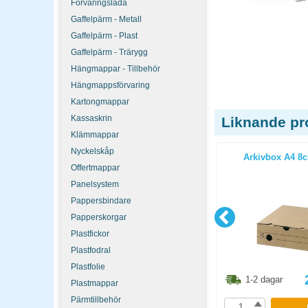
Förvaringslåda
Gaffelpärm - Metall
Gaffelpärm - Plast
Gaffelpärm - Trärygg
Hängmappar - Tillbehör
Hängmappsförvaring
Kartongmappar
Kassaskrin
Liknande pr
Klämmappar
Nyckelskåp
lio 80mm
Arkivbox Posten Folio A4 55mm
Arkivbox A4 8c
25st/fp
Offertmappar
Panelsystem
Pappersbindare
Papperskorgar
Plastfickor
Plastfodral
Plastfolie
6.30
kr
498.80
kr
1-2 dagar
1-2 dagar
Plastmappar
Pärmtillbehör