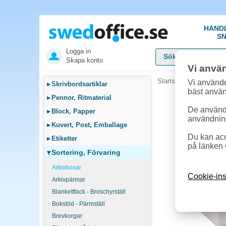
HAND
SN
Logga in
Skapa konto
Vi anvä
Startsida
»
Sortering, F
Vi använde
▸
Skrivbordsartiklar
bäst anvä
▸
Pennor, Ritmaterial
De används
▸
Block, Papper
användnin
▸
Kuvert, Post, Emballage
Du kan acc
▸
Etiketter
på länken 
▾
Sortering, Förvaring
Arkivboxar
Cookie-ins
Arkivpärmar
Blankettfack - Broschyrställ
Bokstöd - Pärmställ
Brevkorgar