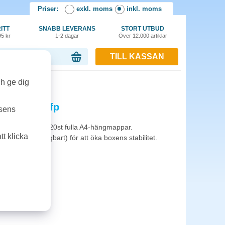
Priser:
exkl. moms
inkl. moms
ITT
SNABB LEVERANS
STORT UTBUD
95 kr
1-2 dagar
Över 12.000 artiklar
TILL KASSAN
or, 0.00 kr
ch ge dig
gmapp 5st/fp
tsens
llpapp. Rymmer 20st fulla A4-hängmappar.
t klicka
stskydd (löstagbart) för att öka boxens stabilitet.