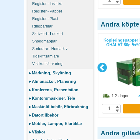
P
KÖP
Register - Insticks
Register - Papper
Register - Plast
Andra köpte
Ringpärmar
Skrivkort - Ledkort
ticopy A3
Kopieringspapper Multicopy Next
Kopieringspapper 
Snoddmappar
/paket
Xpressbox A4 80g OHÅLAT
OHÅLAT 80g 5x50
Sorterare - Hemarkiv
2500st/kartong
Tidskriftsamlare
Visitkortsförvaring
▸
Märkning, Skyltning
▸
Almanackor, Planering
▸
Konferens, Presentation
8.80
kr
436.30
kr
1-2 dagar
1-2 dagar
▸
Kontorsmaskiner, Tele
▸
Maskintillbehör, Förbrukning
P
KÖP
▸
Datortillbehör
▸
Möbler, Lampor, Elartiklar
Andra gilla
▸
Väskor