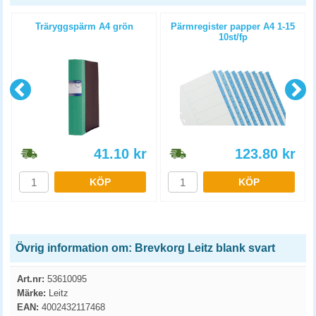
Träryggspärm A4 grön
Pärmregister papper A4 1-15
10st/fp
41.10
kr
123.80
kr
KÖP
KÖP
Övrig information om: Brevkorg Leitz blank svart
Art.nr:
53610095
Märke:
Leitz
EAN:
4002432117468