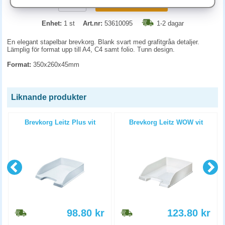
KÖP
Enhet:
1 st
Art.nr:
53610095
1-2 dagar
En elegant stapelbar brevkorg. Blank svart med grafitgråa detaljer.
Lämplig för format upp till A4, C4 samt folio. Tunn design.
Format:
350x260x45mm
Liknande produkter
t
Brevkorg Leitz Plus vit
Brevkorg Leitz WOW vit
98.80
kr
123.80
kr