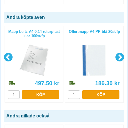
Andra köpte även
Mapp Leitz A4 0,14 returplast
Offertmapp A4 PP blå 20st/fp
klar 100st/fp
497.50
kr
186.30
kr
KÖP
KÖP
Andra gillade också