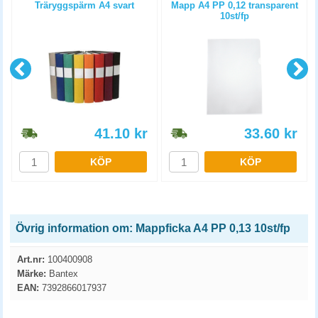
Träryggspärm A4 svart
Mapp A4 PP 0,12 transparent
10st/fp
41.10
kr
33.60
kr
KÖP
KÖP
Övrig information om: Mappficka A4 PP 0,13 10st/fp
Art.nr:
100400908
Märke:
Bantex
EAN:
7392866017937