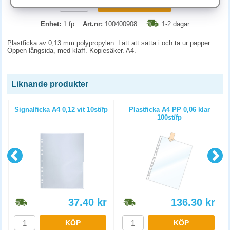
KÖP
Enhet:
1 fp
Art.nr:
100400908
1-2 dagar
Plastficka av 0,13 mm polypropylen. Lätt att sätta i och ta ur papper.
Öppen långsida, med klaff. Kopiesäker. A4.
Liknande produkter
Signalficka A4 0,12 vit 10st/fp
Plastficka A4 PP 0,06 klar
p
100st/fp
37.40
kr
136.30
kr
KÖP
KÖP