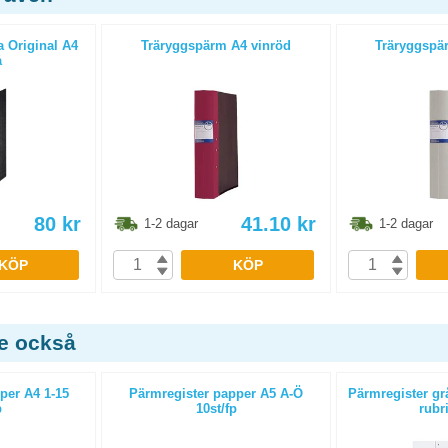
 Original A4
Träryggspärm A4 vinröd
Träryggspär
å
80
kr
41.10
kr
1-2 dagar
1-2 dagar
KÖP
KÖP
de också
per A4 1-15
Pärmregister papper A5 A-Ö
Pärmregister grå
p
10st/fp
rubr