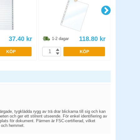
37.40
kr
118.80
kr
1-2 dagar
1-2 dag
KÖP
KÖP
gade, tygklädda rygg av trä drar blickarna till sig och kan
rheten och ger ett stilrent utseende. För enkel identifiering av
plats för dokument. Pärmen är FSC-certifierad, vilket
sen och hemmet.