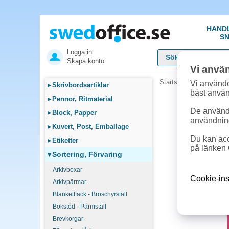
HAND
SN
Logga in
Skapa konto
Vi anvä
Startsida
»
Sortering, F
Vi använde
▸
Skrivbordsartiklar
bäst anvä
▸
Pennor, Ritmaterial
De används
▸
Block, Papper
användnin
▸
Kuvert, Post, Emballage
Du kan acc
▸
Etiketter
på länken 
▾
Sortering, Förvaring
Arkivboxar
Cookie-ins
Arkivpärmar
Blankettfack - Broschyrställ
Bokstöd - Pärmställ
Brevkorgar