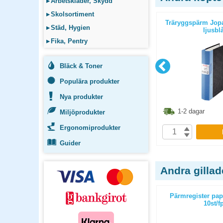
▸
Arbetskläder, Skydd
▸
Skolsortiment
inal A4 vit
Träryggspärm Jopa Original A4 blå
Träryggspärm Jopa
▸
Städ, Hygien
ljusbl
▸
Fika, Pentry
Bläck & Toner
Populära produkter
Nya produkter
80
kr
80
kr
1-2 dagar
1-2 dagar
Miljöprodukter
Ergonomiprodukter
P
KÖP
Guider
Andra gilla
 frostad
Träryggspärm A4 grön
Pärmregister pap
10st/f