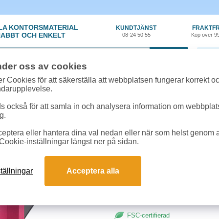
LA KONTORSMATERIAL
KUNDTJÄNST
FRAKTFR
ABBT OCH ENKELT
08-24 50 55
Köp över 9
0 var
nder oss av cookies
örvaring
»
Gaffelpärm - Trärygg
»
Träryggspärm Actual A4 cerise
r Cookies för att säkerställa att webbplatsen fungerar korrekt o
ndarupplevelse.
Träryggspärm Actual A
 också för att samla in och analysera information om webbpla
g.
Gaffelpärm med tygklädd trärygg o
eptera eller hantera dina val nedan eller när som helst genom at
kantförstärkning och raka hörn.
Cookie-inställningar längst ner på sidan.
Format:
A4
Ryggbredd:
60mm
tällningar
Acceptera alla
FSC-certifierad