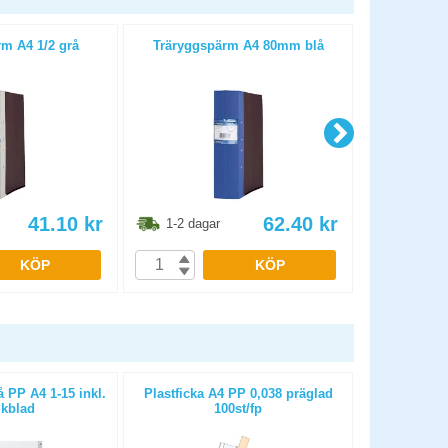
m A4 1/2 grå
Träryggspärm A4 80mm blå
Träryggs
41.10
kr
62.40
kr
1-2 dagar
1-2 dag
KÖP
KÖP
 PP A4 1-15 inkl.
Plastficka A4 PP 0,038 präglad
Pärmregis
ikblad
100st/fp