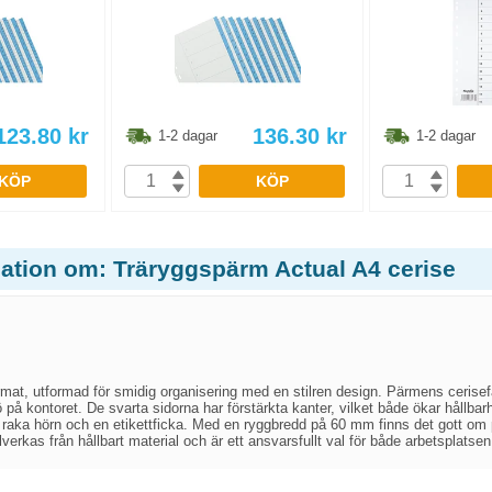
123.80
kr
136.30
kr
1-2 dagar
1-2 dagar
KÖP
KÖP
mation om: Träryggspärm Actual A4 cerise
rmat, utformad för smidig organisering med en stilren design. Pärmens cerisefär
iljö på kontoret. De svarta sidorna har förstärkta kanter, vilket både ökar hållba
 raka hörn och en etikettficka. Med en ryggbredd på 60 mm finns det gott om 
illverkas från hållbart material och är ett ansvarsfullt val för både arbetsplat