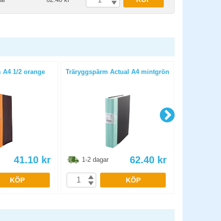
 A4 1/2 orange
Träryggspärm Actual A4 mintgrön
Träryggsp
41.10
kr
62.40
kr
1-2 dagar
1-2 dag
KÖP
KÖP