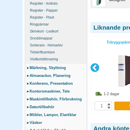
Register - Insticks
Register - Papper
Register - Plast
Ringpärmar
Liknande pr
Skrivkort - Ledkort
Snoddmappar
mm svart
Träryggspärm A4 svart
Träryggspärm
Sorterare - Hemarkiv
Tidskriftsamlare
Visitkortsförvaring
▸
Märkning, Skyltning
▸
Almanackor, Planering
▸
Konferens, Presentation
▸
Kontorsmaskiner, Tele
2.40
kr
41.10
kr
1-2 dagar
1-2 dagar
▸
Maskintillbehör, Förbrukning
P
KÖP
▸
Datortillbehör
▸
Möbler, Lampor, Elartiklar
▸
Väskor
Andra köpte