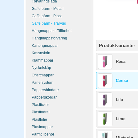
Förvaringslåda
Gaffelpärm - Metall
Gaffelpärm - Plast
Gaffelpärm - Trärygg
Hängmappar - Tillbehör
Hängmappsförvaring
Produktvarianter
Kartongmappar
Kassaskrin
Klämmappar
Rosa
Nyckelskåp
Offertmappar
Cerise
Panelsystem
Pappersbindare
Papperskorgar
Lila
Plastfickor
Plastfodral
Lime
Plastfolie
Plastmappar
Pärmtillbehör
Mintgrön