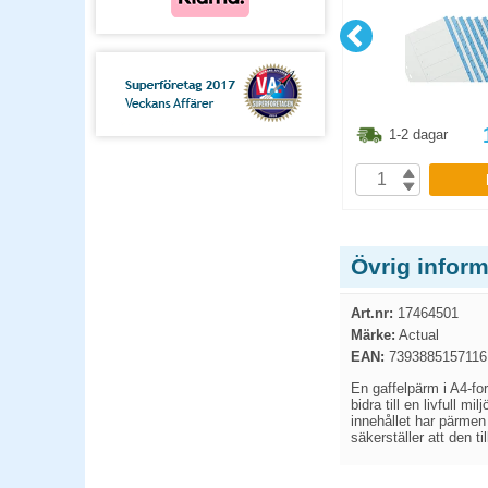
1.30
kr
41.10
kr
1-2 dagar
1-2 dagar
P
KÖP
Övrig infor
Art.nr:
17464501
Märke:
Actual
EAN:
7393885157116
En gaffelpärm i A4-fo
bidra till en livfull m
innehållet har pärmen
säkerställer att den t