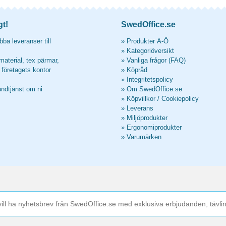
gt!
SwedOffice.se
ba leveranser till
»
Produkter A-Ö
»
Kategoriöversikt
material, tex pärmar,
»
Vanliga frågor (FAQ)
l företagets kontor
»
Köpråd
»
Integritetspolicy
undtjänst om ni
»
Om SwedOffice.se
»
Köpvillkor
/
Cookiepolicy
»
Leverans
»
Miljöprodukter
»
Ergonomiprodukter
»
Varumärken