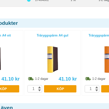
odukter
 A4 vit
Träryggspärm A4 gul
Träryggspärm
41.10
kr
41.10
kr
1-2 dagar
1-2 dagar
KÖP
KÖP
 även