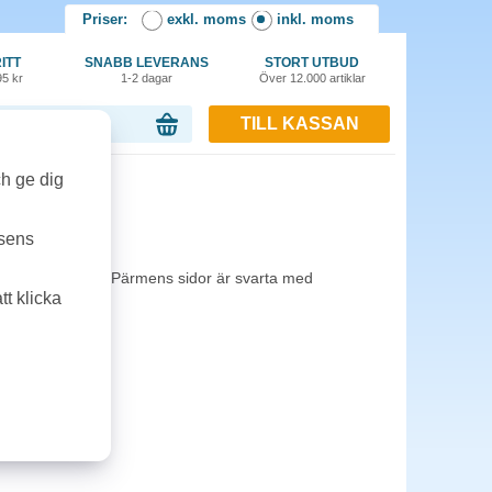
Priser:
exkl. moms
inkl. moms
ITT
SNABB LEVERANS
STORT UTBUD
95 kr
1-2 dagar
Över 12.000 artiklar
TILL KASSAN
or, 0.00 kr
ch ge dig
4 cerise
tsens
ch etikettficka. Pärmens sidor är svarta med
t klicka