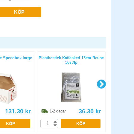
KÖP
te Speedbox large
Plastbestick Kaffesked 13cm Reuse
Ar
50st/fp
131.30
kr
36.30
kr
1-2 dagar
1-2 dag
KÖP
KÖP