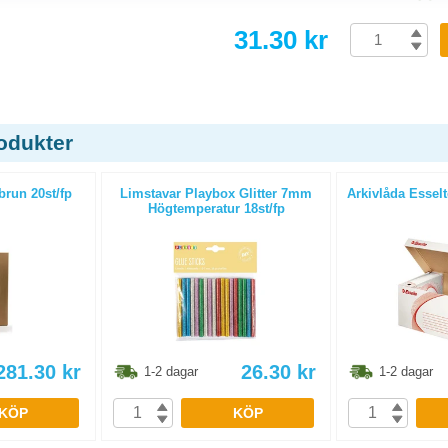
31.30 kr
odukter
run 20st/fp
Limstavar Playbox Glitter 7mm
Arkivlåda Essel
Högtemperatur 18st/fp
281.30
kr
26.30
kr
1-2 dagar
1-2 dagar
KÖP
KÖP