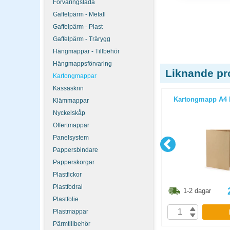
Förvaringslåda
Gaffelpärm - Metall
Gaffelpärm - Plast
Gaffelpärm - Trärygg
Hängmappar - Tillbehör
Hängmappsförvaring
Liknande pr
Kartongmappar
Kassaskrin
 med ficka
Diskmedel Grumme Hav 500ml
Kartongmapp A4 b
Klämmappar
Nyckelskåp
Offertmappar
Panelsystem
Pappersbindare
Papperskorgar
Plastfickor
Plastfodral
3.80
kr
55
kr
1-2 dagar
1-2 dagar
Plastfolie
P
Plastmappar
KÖP
Pärmtillbehör