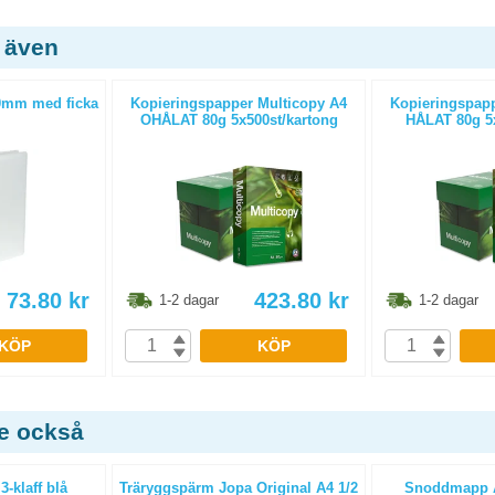
 även
0mm med ficka
Kopieringspapper Multicopy A4
Kopieringspapp
OHÅLAT 80g 5x500st/kartong
HÅLAT 80g 5x
73.80
kr
423.80
kr
1-2 dagar
1-2 dagar
KÖP
KÖP
de också
-klaff blå
Träryggspärm Jopa Original A4 1/2
Snoddmapp A4