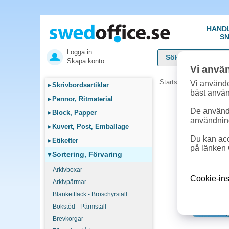
HAND
SN
Logga in
Skapa konto
Vi anvä
Startsida
»
Sortering, F
Vi använde
▸
Skrivbordsartiklar
bäst anvä
▸
Pennor, Ritmaterial
De används
▸
Block, Papper
användnin
▸
Kuvert, Post, Emballage
Du kan acc
▸
Etiketter
på länken 
▾
Sortering, Förvaring
Arkivboxar
Cookie-ins
Arkivpärmar
Blankettfack - Broschyrställ
Bokstöd - Pärmställ
Brevkorgar