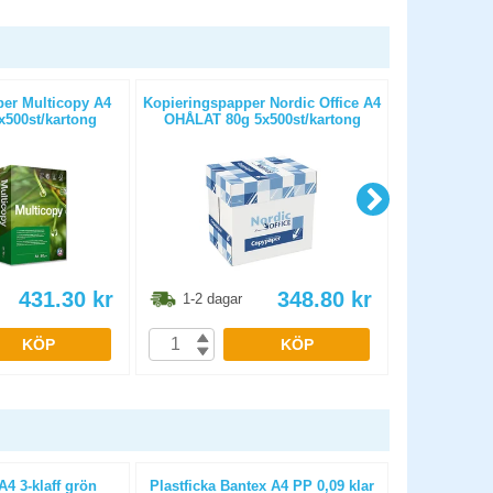
er Multicopy A4
Kopieringspapper Nordic Office A4
Kopieringspa
500st/kartong
OHÅLAT 80g 5x500st/kartong
HÅLAT 80
431.30
kr
348.80
kr
1-2 dagar
1-2 dag
KÖP
KÖP
 3-klaff grön
Plastficka Bantex A4 PP 0,09 klar
Papperskor