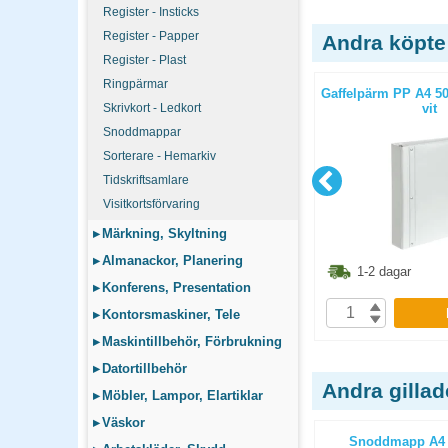
Register - Insticks
Register - Papper
Andra köpte
Register - Plast
Ringpärmar
ic Office
Kopieringspapper Multicopy Next
Gaffelpärm PP A4 5
AT 80g
Skrivkort - Ledkort
Xpressbox A4 80g OHÅLAT
vit
g
2500st/kartong
Snoddmappar
Sorterare - Hemarkiv
Tidskriftsamlare
Visitkortsförvaring
▸
Märkning, Skyltning
▸
Almanackor, Planering
6.30
kr
436.30
kr
1-2 dagar
1-2 dagar
▸
Konferens, Presentation
P
KÖP
▸
Kontorsmaskiner, Tele
▸
Maskintillbehör, Förbrukning
▸
Datortillbehör
Andra gilla
▸
Möbler, Lampor, Elartiklar
▸
Väskor
ff röd
Mapp A3 kartong 3-klaff brun
Snoddmapp A4 3