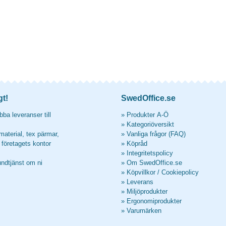
gt!
SwedOffice.se
ba leveranser till
»
Produkter A-Ö
»
Kategoriöversikt
material, tex pärmar,
»
Vanliga frågor (FAQ)
l företagets kontor
»
Köpråd
»
Integritetspolicy
undtjänst om ni
»
Om SwedOffice.se
»
Köpvillkor
/
Cookiepolicy
»
Leverans
»
Miljöprodukter
»
Ergonomiprodukter
»
Varumärken