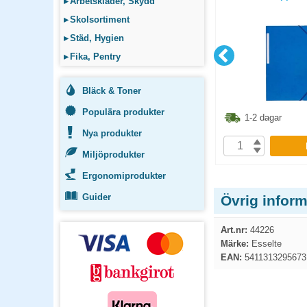
▸
Arbetskläder, Skydd
▸
Skolsortiment
▸
Städ, Hygien
▸
Fika, Pentry
Bläck & Toner
Populära produkter
9.90
kr
93.80
kr
1-2 dagar
1-2 dagar
Nya produkter
P
KÖP
Miljöprodukter
Ergonomiprodukter
Guider
Övrig inform
Art.nr:
44226
Märke:
Esselte
EAN:
5411313295673