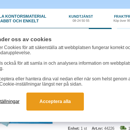
LA KONTORSMATERIAL
KUNDTJÄNST
FRAKTFR
ABBT OCH ENKELT
08-24 50 55
Köp över 9
0 var
nder oss av cookies
örvaring
»
Kartongmappar
»
Mapp A4 kartong 3-klaff grön
r Cookies för att säkerställa att webbplatsen fungerar korrekt o
ndarupplevelse.
Mapp A4 kartong 3-kla
 också för att samla in och analysera information om webbpla
g.
Mapp av 100 % återvunnen karton
eptera eller hantera dina val nedan eller när som helst genom at
Cookie-inställningar längst ner på sidan.
tällningar
Acceptera alla
Enhet:
1 st
Art.nr:
44226
1