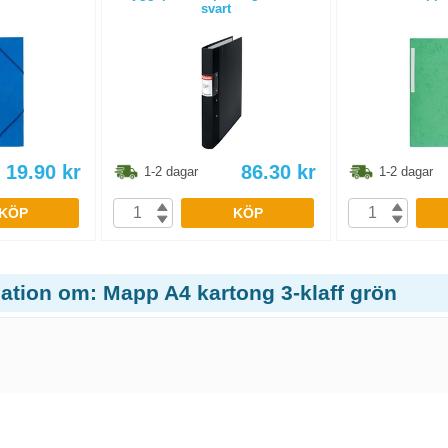
svart
19.90
kr
86.30
kr
1-2 dagar
1-2 dagar
KÖP
KÖP
ation om: Mapp A4 kartong 3-klaff grön