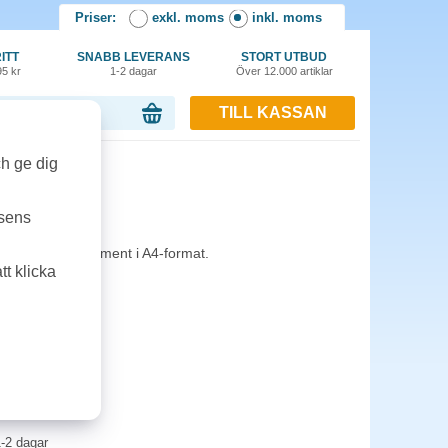
Priser:
exkl. moms
inkl. moms
ITT
SNABB LEVERANS
STORT UTBUD
95 kr
1-2 dagar
Över 12.000 artiklar
TILL KASSAN
or, 0.00 kr
ch ge dig
ff grön
tsens
g. Passar dokument i A4-format.
t klicka
-2 dagar