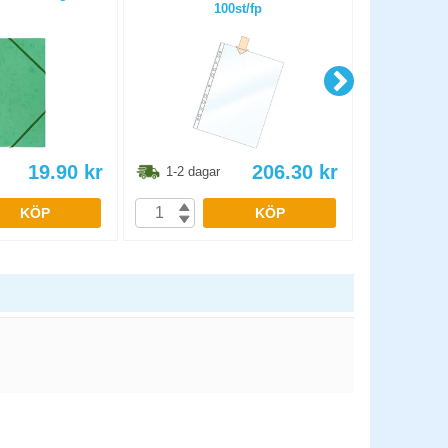
100st/fp
19.90
kr
206.30
kr
1-2 dagar
1-2 dag
KÖP
KÖP