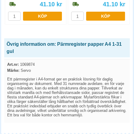
41.10
kr
41.10
kr
KÖP
KÖP
Övrig information om: Pärmregister papper A4 1-31
gul
Art.nr:
1069874
Märke:
Servo
Ett pärmregister i A4-format ger en praktisk lösning för daglig
organisering av dokument. Med 31 numrerade avdelare, en för varje
dag i månaden, kan du enkelt strukturera dina papper. Tillverkat av
slitstark manilla och med flerhålsstansade sidor, passar registret de
flesta standard A4-pärmar och arkivmappar. Mylarförstärkta flikar i
olika färger säkerställer lång hållbarhet och förbättrad överskådlighet.
Ett praktiskt indexblad erbjuder en snabb och tydlig överblick över
dina avdelningar, vilket underlättar smidig och organiserad arkivering.
Ett bra val för både kontor och hemmamiljö.