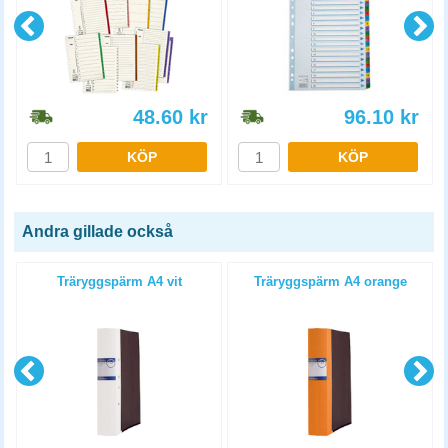
48.60
kr
96.10
kr
KÖP
KÖP
Andra gillade också
Träryggspärm A4 vit
Träryggspärm A4 orange