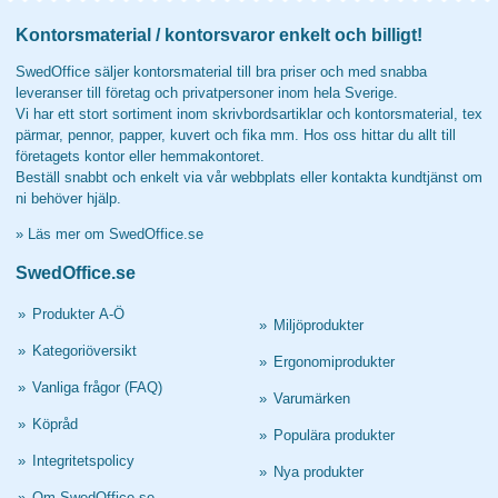
Kontorsmaterial / kontorsvaror enkelt och billigt!
SwedOffice säljer kontorsmaterial till bra priser och med snabba
leveranser till företag och privatpersoner inom hela Sverige.
Vi har ett stort sortiment inom skrivbordsartiklar och kontorsmaterial, tex
pärmar, pennor, papper, kuvert och fika mm. Hos oss hittar du allt till
företagets kontor eller hemmakontoret.
Beställ snabbt och enkelt via vår webbplats eller kontakta kundtjänst om
ni behöver hjälp.
»
Läs mer om SwedOffice.se
SwedOffice.se
»
Produkter A-Ö
»
Miljöprodukter
»
Kategoriöversikt
»
Ergonomiprodukter
»
Vanliga frågor (FAQ)
»
Varumärken
»
Köpråd
»
Populära produkter
»
Integritetspolicy
»
Nya produkter
»
Om SwedOffice.se