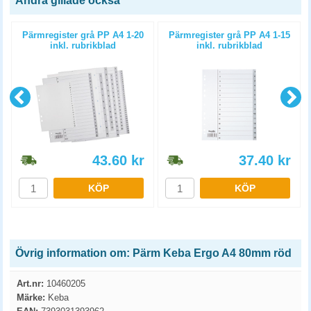
Andra gillade också
Pärmregister grå PP A4 1-20
Pärmregister grå PP A4 1-15
inkl. rubrikblad
inkl. rubrikblad
43.60
kr
37.40
kr
KÖP
KÖP
Övrig information om: Pärm Keba Ergo A4 80mm röd
Art.nr:
10460205
Märke:
Keba