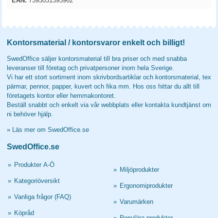
EAN:
7393031393962
Kontorsmaterial / kontorsvaror enkelt och billigt!
SwedOffice säljer kontorsmaterial till bra priser och med snabba
leveranser till företag och privatpersoner inom hela Sverige.
Vi har ett stort sortiment inom skrivbordsartiklar och kontorsmaterial, tex
pärmar, pennor, papper, kuvert och fika mm. Hos oss hittar du allt till
företagets kontor eller hemmakontoret.
Beställ snabbt och enkelt via vår webbplats eller kontakta kundtjänst om
ni behöver hjälp.
»
Läs mer om SwedOffice.se
SwedOffice.se
»
Produkter A-Ö
»
Miljöprodukter
»
Kategoriöversikt
»
Ergonomiprodukter
»
Vanliga frågor (FAQ)
»
Varumärken
»
Köpråd
»
Populära produkter