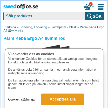
0
▼
Startsida
»
Sortering, Förvaring
»
Gaffelpärm - Plast
»
Pärm Keba Ergo
A4 80mm röd
Pärm Keba Ergo A4 80mm röd
Vi använder oss av cookies
Vi använder Cookies för att säkerställa att webbplatsen fungerar
korrekt och ge dig bäst användarupplevelse.
De används också för att samla in och analysera information om
webbplatsens användning.
Du kan acceptera eller hantera dina val nedan eller när som helst
genom att klicka på länken Cookie-inställningar längst ner på
sidan.
171.30 kr
Acceptera alla
Cookie-inställningar
(inkl. moms)