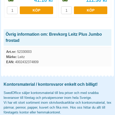
41.10
kr
111.30
kr
KÖP
KÖP
Övrig information om: Brevkorg Leitz Plus Jumbo
frostad
Art.nr:
52330003
Märke:
Leitz
EAN:
4002432374809
Kontorsmaterial / kontorsvaror enkelt och billigt!
SwedOffice säljer kontorsmaterial till bra priser och med snabba
leveranser till företag och privatpersoner inom hela Sverige.
Vi har ett stort sortiment inom skrivbordsartiklar och kontorsmaterial, tex
pärmar, pennor, papper, kuvert och fika mm. Hos oss hittar du allt till
företagets kontor eller hemmakontoret.