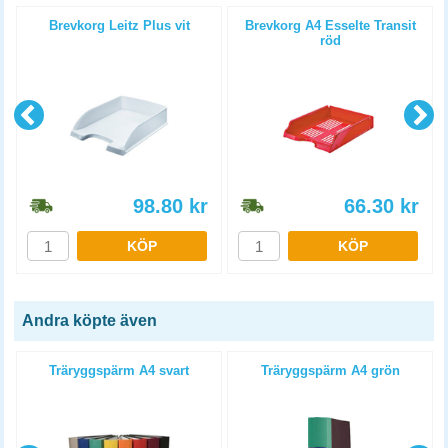
å
Brevkorg Leitz Plus vit
Brevkorg A4 Esselte Transit
röd
98.80
kr
66.30
kr
KÖP
KÖP
Andra köpte även
Träryggspärm A4 svart
Träryggspärm A4 grön