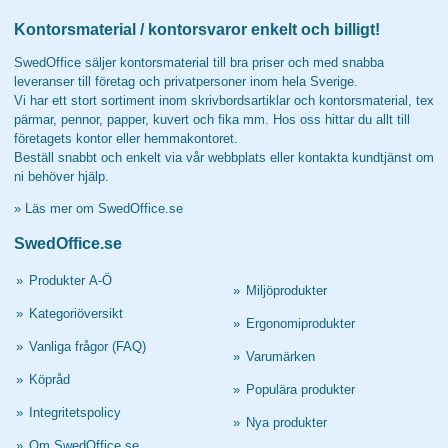
Kontorsmaterial / kontorsvaror enkelt och billigt!
SwedOffice säljer kontorsmaterial till bra priser och med snabba
leveranser till företag och privatpersoner inom hela Sverige.
Vi har ett stort sortiment inom skrivbordsartiklar och kontorsmaterial, tex
pärmar, pennor, papper, kuvert och fika mm. Hos oss hittar du allt till
företagets kontor eller hemmakontoret.
Beställ snabbt och enkelt via vår webbplats eller kontakta kundtjänst om
ni behöver hjälp.
»
Läs mer om SwedOffice.se
SwedOffice.se
»
Produkter A-Ö
»
Miljöprodukter
»
Kategoriöversikt
»
Ergonomiprodukter
»
Vanliga frågor (FAQ)
»
Varumärken
»
Köpråd
»
Populära produkter
»
Integritetspolicy
»
Nya produkter
»
Om SwedOffice.se