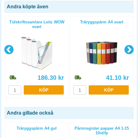
Andra köpte även
Tidskriftssamlare Leitz WOW
Träryggspärm A4 svart
svart
186.30
kr
41.10
kr
KÖP
KÖP
Andra gillade också
Träryggspärm A4 gul
Pärmregister papper A4 1-15
10st/fp