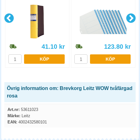
41.10
kr
123.80
kr
KÖP
KÖP
Övrig information om: Brevkorg Leitz WOW tvåfärgad
rosa
Art.nr:
53611023
Märke:
Leitz
EAN:
4002432580101