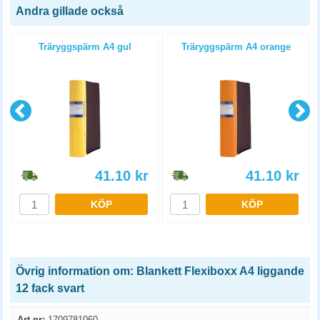
Andra gillade också
Träryggspärm A4 gul
Träryggspärm A4 orange
41.10
kr
41.10
kr
KÖP
KÖP
Övrig information om: Blankett Flexiboxx A4 liggande
12 fack svart
Art.nr:
1709781060