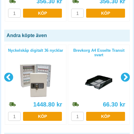
356.30
kr
356.30
kr
KÖP
KÖP
Andra köpte även
Nyckelskåp digitalt 36 nycklar
Brevkorg A4 Esselte Transit
svart
1448.80
kr
66.30
kr
KÖP
KÖP