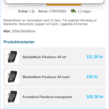
KÖP
Enhet:
1 fp
Art.nr:
1709781060
1-2 dagar
Blankettfack av styrenplast med 12 fack. För praktisk förvaring av
blanketter, broschyrer, papper och post. Liggande A4-format.
Mått:
1050x350x95mm
Produktvarianter
111.30 kr
Blankettfack Flexiboxx A4 vit
120 kr
Blankettfack Flexiboxx A4 svart
106.30 kr
Frontskiva Flexiboxx transparent