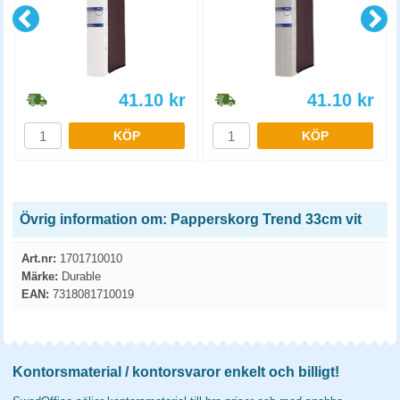
41.10
kr
41.10
kr
KÖP
KÖP
Övrig information om: Papperskorg Trend 33cm vit
Art.nr:
1701710010
Märke:
Durable
EAN:
7318081710019
Kontorsmaterial / kontorsvaror enkelt och billigt!