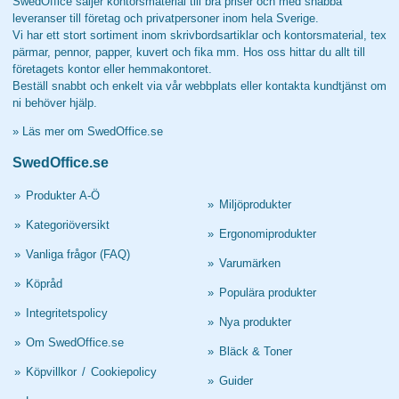
SwedOffice säljer kontorsmaterial till bra priser och med snabba
leveranser till företag och privatpersoner inom hela Sverige.
Vi har ett stort sortiment inom skrivbordsartiklar och kontorsmaterial, tex
pärmar, pennor, papper, kuvert och fika mm. Hos oss hittar du allt till
företagets kontor eller hemmakontoret.
Beställ snabbt och enkelt via vår webbplats eller kontakta kundtjänst om
ni behöver hjälp.
»
Läs mer om SwedOffice.se
SwedOffice.se
»
Produkter A-Ö
»
Miljöprodukter
»
Kategoriöversikt
»
Ergonomiprodukter
»
Vanliga frågor (FAQ)
»
Varumärken
»
Köpråd
»
Populära produkter
»
Integritetspolicy
»
Nya produkter
»
Om SwedOffice.se
»
Bläck & Toner
»
Köpvillkor
/
Cookiepolicy
»
Guider