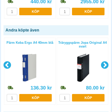
440.00
kr
2955.00
kr
KÖP
KÖP
Andra köpte även
Pärm Keba Ergo A4 40mm blå
Träryggspärm Jopa Original A4
svart
136.30
kr
80.00
kr
KÖP
KÖP