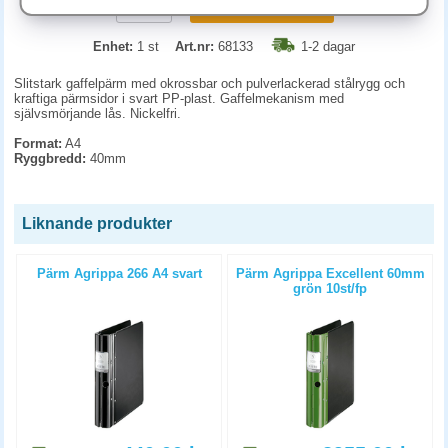
KÖP
Enhet:
1 st
Art.nr:
68133
1-2 dagar
Slitstark gaffelpärm med okrossbar och pulverlackerad stålrygg och
kraftiga pärmsidor i svart PP-plast. Gaffelmekanism med
självsmörjande lås. Nickelfri.
Format:
A4
Ryggbredd:
40mm
Liknande produkter
Pärm Agrippa 266 A4 svart
Pärm Agrippa Excellent 60mm
grön 10st/fp