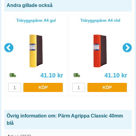
Andra gillade också
Träryggspärm A4 gul
Träryggspärm A4 röd
41.10
kr
41.10
kr
KÖP
KÖP
Övrig information om: Pärm Agrippa Classic 40mm
blå