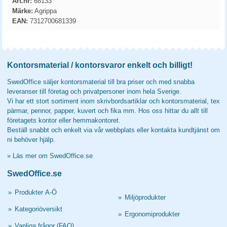
Art.nr:
68133
Märke:
Agrippa
EAN:
7312700681339
Kontorsmaterial / kontorsvaror enkelt och billigt!
SwedOffice säljer kontorsmaterial till bra priser och med snabba
leveranser till företag och privatpersoner inom hela Sverige.
Vi har ett stort sortiment inom skrivbordsartiklar och kontorsmaterial, tex
pärmar, pennor, papper, kuvert och fika mm. Hos oss hittar du allt till
företagets kontor eller hemmakontoret.
Beställ snabbt och enkelt via vår webbplats eller kontakta kundtjänst om
ni behöver hjälp.
»
Läs mer om SwedOffice.se
SwedOffice.se
»
Produkter A-Ö
»
Miljöprodukter
»
Kategoriöversikt
»
Ergonomiprodukter
»
Vanliga frågor (FAQ)