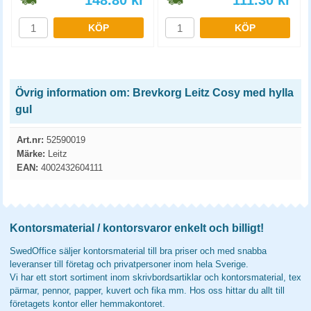
148.80
kr
111.30
kr
KÖP
KÖP
Övrig information om: Brevkorg Leitz Cosy med hylla
gul
Art.nr:
52590019
Märke:
Leitz
EAN:
4002432604111
Kontorsmaterial / kontorsvaror enkelt och billigt!
SwedOffice säljer kontorsmaterial till bra priser och med snabba
leveranser till företag och privatpersoner inom hela Sverige.
Vi har ett stort sortiment inom skrivbordsartiklar och kontorsmaterial, tex
pärmar, pennor, papper, kuvert och fika mm. Hos oss hittar du allt till
företagets kontor eller hemmakontoret.