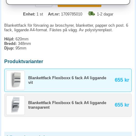
KÖP
Enhet:
1 st
Art.nr:
1709785010
1-2 dagar
Blankettfack för förvaring av broschyrer, blanketter, papper och post. 6
fack, liggande A4-format. Fästes på vägg. Av polystyrenplast.
Höjd:
620mm
Bredd:
348mm
Djup:
95mm
Produktvarianter
Blankettfack Flexiboxx 6 fack A4 liggande
655 kr
vit
Blankettfack Flexiboxx 6 fack A4 liggande
655 kr
transparent