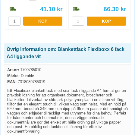
41.10
kr
66.30
kr
KÖP
KÖP
Övrig information om: Blankettfack Flexiboxx 6 fack
A4 liggande vit
Art.nr:
1709785010
Märke:
Durable
EAN:
7318089785019
Ett Flexiboxx blankettfack med sex fack i liggande A4-format ger en
praktisk lösning för att organisera dokument, broschyrer och
blanketter. Tillverkat av slitstark polystyrenplast i en stilren vit färg,
tillför det en elegant touch till vilken vägg som helst. Med en höjd på
620 mm, bredd på 348 mm och djup på 95 mm passar det smidigt på
väggen och erbjuder tillräckligt med utrymme för dina behov. Perfekt
för både kontor och hemmabruk, denna väggmonterade
dokumenthållare gör det enkelt att hålla ordning på viktiga papper
och post. En pålitlig och funktionell lösning för effektiv
dokumentförvaring.