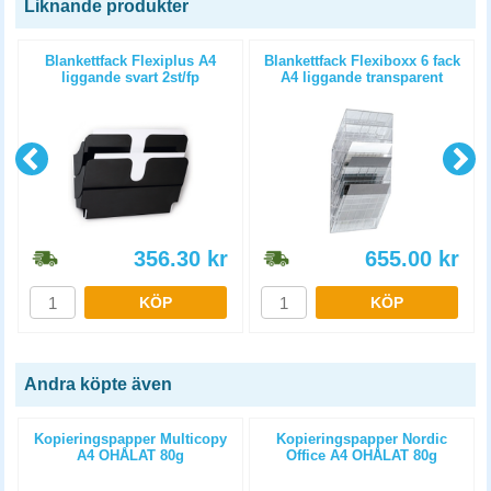
Liknande produkter
Blankettfack Flexiplus A4
Blankettfack Flexiboxx 6 fack
liggande svart 2st/fp
A4 liggande transparent
356.30
kr
655.00
kr
KÖP
KÖP
Andra köpte även
Kopieringspapper Multicopy
Kopieringspapper Nordic
A4 OHÅLAT 80g
Office A4 OHÅLAT 80g
5x500st/kartong
5x500st/kartong