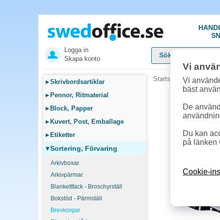
HAND
SN
Logga in
Skapa konto
Vi anvä
Startsida
»
Sortering, F
Vi använde
▸
Skrivbordsartiklar
bäst anvä
▸
Pennor, Ritmaterial
De används
▸
Block, Papper
användnin
▸
Kuvert, Post, Emballage
Du kan acc
▸
Etiketter
på länken 
▾
Sortering, Förvaring
Arkivboxar
Cookie-ins
Arkivpärmar
Blankettfack - Broschyrställ
Bokstöd - Pärmställ
Brevkorgar