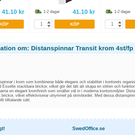
41.10
kr
41.10
kr
1-2 dagar
1-2 dagar
KÖP
KÖP
ation om: Distanspinnar Transit krom 4st/fp
spinnar i krom som kombinerar både elegans och stabilitet i kontorets organi
 Esselte stackbara brickor, vilket gör det lätt att skapa en stilren och funktio
narna en elegant kromfinish som smälter väl in i moderna kontorsmiljöer. Dista
a brickor, vilket effektiviserar utrymmet på skrivbordet. Med dessa distanspinn
lt tilltalande sätt.
gt!
SwedOffice.se