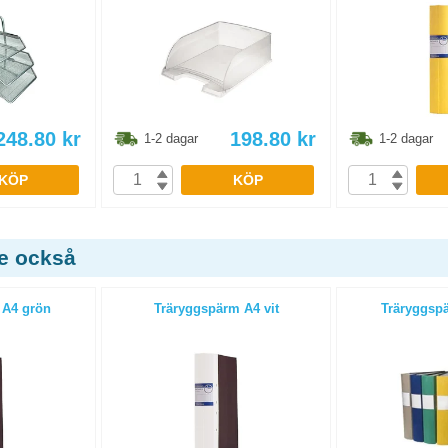
248.80
kr
198.80
kr
1-2 dagar
1-2 dagar
KÖP
KÖP
de också
 A4 grön
Träryggspärm A4 vit
Träryggspä