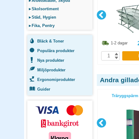
▸
Arbetskläder, Skydd
▸
Skolsortiment
▸
Städ, Hygien
▸
Fika, Pentry
Bläck & Toner
6.30
kr
41.10
kr
1-2 dagar
1-2 dagar
Populära produkter
P
KÖP
Nya produkter
Miljöprodukter
Andra gilla
Ergonomiprodukter
Guider
ff röd
Snoddmapp A4 3-klaff svart
Träryggspärm