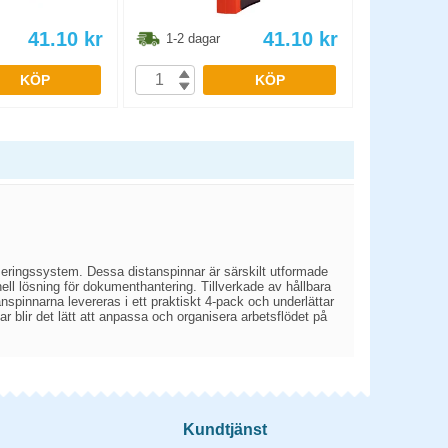
41.10
kr
41.10
kr
1-2 dagar
1-2 dag
KÖP
KÖP
seringssystem. Dessa distanspinnar är särskilt utformade
nell lösning för dokumenthantering. Tillverkade av hållbara
nspinnarna levereras i ett praktiskt 4-pack och underlättar
ar blir det lätt att anpassa och organisera arbetsflödet på
Kundtjänst