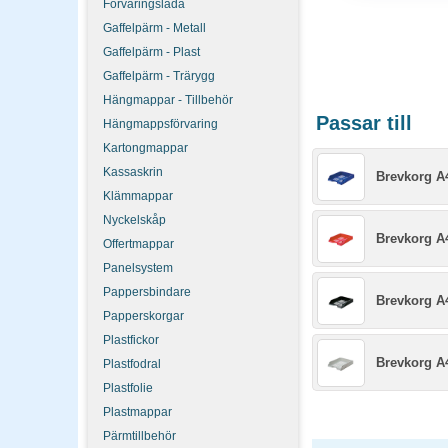
Förvaringslåda
Gaffelpärm - Metall
Gaffelpärm - Plast
Gaffelpärm - Trärygg
Hängmappar - Tillbehör
Passar till
Hängmappsförvaring
Kartongmappar
Kassaskrin
Brevkorg A4
Klämmappar
Nyckelskåp
Brevkorg A4
Offertmappar
Panelsystem
Pappersbindare
Brevkorg A4
Papperskorgar
Plastfickor
Brevkorg A4
Plastfodral
Plastfolie
Plastmappar
Pärmtillbehör