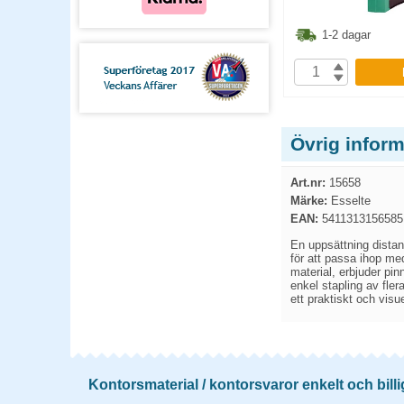
9.90
kr
19.90
kr
1-2 dagar
1-2 dagar
P
KÖP
Övrig inform
Art.nr:
15658
Märke:
Esselte
EAN:
5411313156585
En uppsättning distan
för att passa ihop med
material, erbjuder pin
enkel stapling av fler
ett praktiskt och visuel
Kontorsmaterial / kontorsvaror enkelt och billi