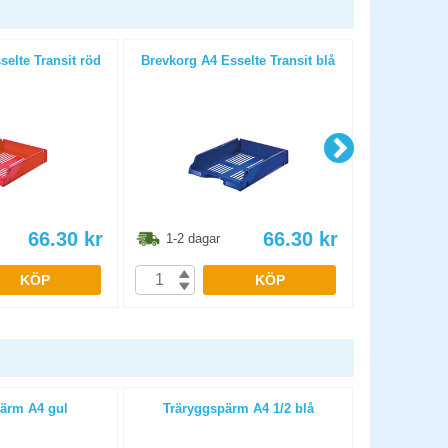
elte Transit röd
Brevkorg A4 Esselte Transit blå
Post-it SS 
66.30
kr
66.30
kr
1-2 dagar
1-2 dag
KÖP
KÖP
ärm A4 gul
Träryggspärm A4 1/2 blå
Träryggsp