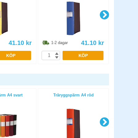
41.10
kr
41.10
kr
1-2 dagar
1-2 dag
KÖP
KÖP
rm A4 svart
Träryggspärm A4 röd
Träry