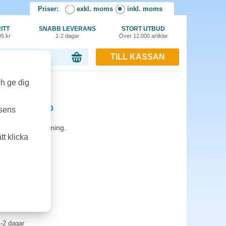
Priser:
exkl. moms
inkl. moms
ITT
SNABB LEVERANS
STORT UTBUD
95 kr
1-2 dagar
Över 12.000 artiklar
TILL KASSAN
or, 0.00 kr
ch ge dig
krom 4st/fp
tsens
. 4st per förpackning.
t klicka
-2 dagar