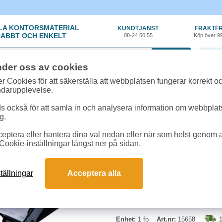
LA KONTORSMATERIAL
KUNDTJÄNST
FRAKTFR
ABBT OCH ENKELT
08-24 50 55
Köp över 9
0 var
nder oss av cookies
örvaring
»
Brevkorgar
»
Distanspinnar Transit krom 4st/fp
r Cookies för att säkerställa att webbplatsen fungerar korrekt o
ndarupplevelse.
Distanspinnar Transit 
 också för att samla in och analysera information om webbpla
g.
Distanspinnar till Transit brevkorg
eptera eller hantera dina val nedan eller när som helst genom at
Cookie-inställningar längst ner på sidan.
tällningar
Acceptera alla
Enhet:
1 fp
Art.nr:
15658
1