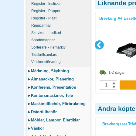
Liknande pr
Register - Insticks
Register - Papper
ox svart
Förvaringsbox Idealbox ljusgrå
Register - Plast
Brevkorg A4 Esselte
Ringpärmar
Skrivkort - Ledkort
Snoddmappar
Sorterare - Hemarkiv
Tidskriftsamlare
Visitkortsförvaring
▸
Märkning, Skyltning
6.30
kr
936.30
kr
1-2 dagar
1-2 dagar
▸
Almanackor, Planering
P
KÖP
▸
Konferens, Presentation
▸
Kontorsmaskiner, Tele
▸
Maskintillbehör, Förbrukning
Andra köpte
▸
Datortillbehör
▸
Möbler, Lampor, Elartiklar
iginal A4
Träryggspärm A4 1/2 röd
Brevkorgsset Tråd 
▸
Väskor