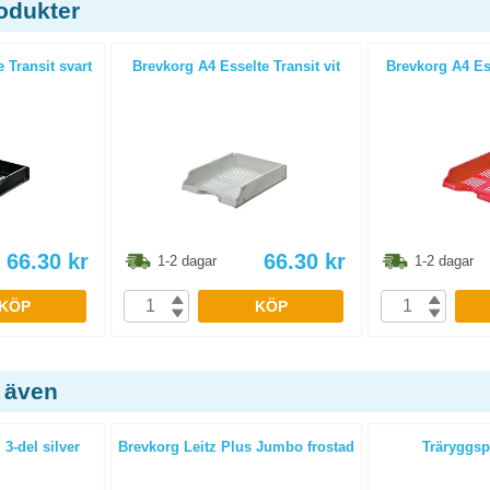
odukter
 Transit svart
Brevkorg A4 Esselte Transit vit
Brevkorg A4 Ess
66.30
kr
66.30
kr
1-2 dagar
1-2 dagar
KÖP
KÖP
 även
3-del silver
Brevkorg Leitz Plus Jumbo frostad
Träryggsp