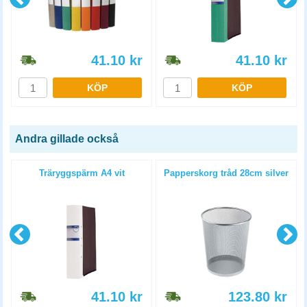
41.10
kr
41.10
kr
KÖP
KÖP
Andra gillade också
Träryggspärm A4 vit
Papperskorg tråd 28cm silver
41.10
kr
123.80
kr