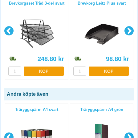
Brevkorgsset Tråd 3-del svart
Brevkorg Leitz Plus svart
248.80
kr
98.80
kr
KÖP
KÖP
Andra köpte även
Träryggspärm A4 svart
Träryggspärm A4 grön