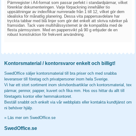
Pärmregister i A4-format som passar perfekt i standardpärmar, vilket
förenklar dokumenteringen. Varje förpackning innehåller tio
uppsättningar av indexflikar numrerade från 1 till 12, vilket gör dem
idealiska för månatlig planering. Dessa vita pappersavdelare har
tryckta tabbar med blå linjer som gör det enkelt att skriva rubriker på
framsidan. Tack vare multihålssystemet är de kompatibla med de
flesta pärmsystem. Med en pappersvikt på 90 g erbjuder de en
robust konstruktion för frekvent användning.
Kontorsmaterial / kontorsvaror enkelt och billigt!
SwedOffice säljer kontorsmaterial till bra priser och med snabba
leveranser till företag och privatpersoner inom hela Sverige.
Vi har ett stort sortiment inom skrivbordsartiklar och kontorsmaterial, tex
pärmar, pennor, papper, kuvert och fika mm. Hos oss hittar du allt till
företagets kontor eller hemmakontoret.
Beställ snabbt och enkelt via vår webbplats eller kontakta kundtjänst om
ni behöver hjälp.
»
Läs mer om SwedOffice.se
SwedOffice.se