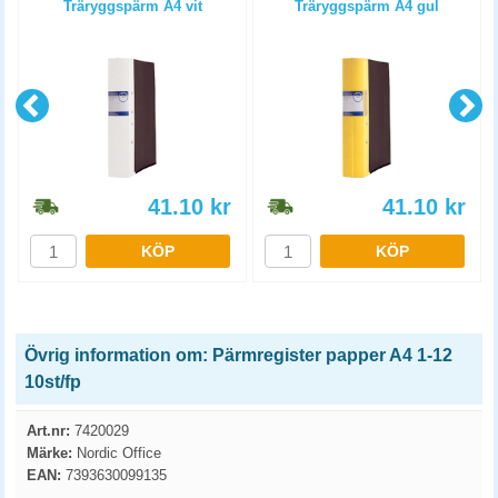
Träryggspärm A4 vit
Träryggspärm A4 gul
41.10
kr
41.10
kr
KÖP
KÖP
Övrig information om: Pärmregister papper A4 1-12
10st/fp
Art.nr:
7420029
Märke:
Nordic Office
EAN:
7393630099135