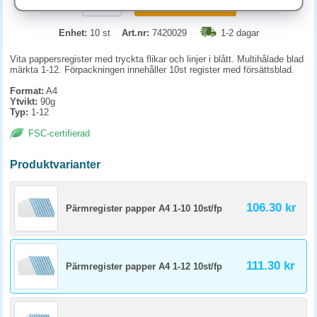
KÖP
Enhet:
10 st
Art.nr:
7420029
1-2 dagar
Vita pappersregister med tryckta flikar och linjer i blått. Multihålade blad
märkta 1-12. Förpackningen innehåller 10st register med försättsblad.
Format:
A4
Ytvikt:
90g
Typ:
1-12
FSC-certifierad
Produktvarianter
106.30 kr
Pärmregister papper A4 1-10 10st/fp
111.30 kr
Pärmregister papper A4 1-12 10st/fp