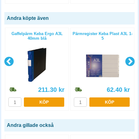
Andra köpte även
Gaffelpärm Keba Ergo A3L
Pärmregister Keba Plast A3L 1-
40mm blå
5
211.30
kr
62.40
kr
KÖP
KÖP
Andra gillade också