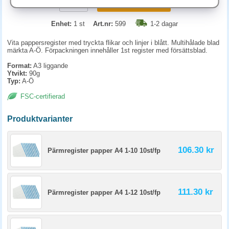
KÖP
Enhet:
1 st
Art.nr:
599
1-2 dagar
Vita pappersregister med tryckta flikar och linjer i blått. Multihålade blad
märkta A-Ö. Förpackningen innehåller 1st register med försättsblad.
Format:
A3 liggande
Ytvikt:
90g
Typ:
A-Ö
FSC-certifierad
Produktvarianter
106.30 kr
Pärmregister papper A4 1-10 10st/fp
111.30 kr
Pärmregister papper A4 1-12 10st/fp