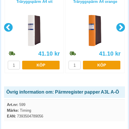
Träryggspärm A4 vit
Träryggspärm A4 orange
41.10
kr
41.10
kr
KÖP
KÖP
Övrig information om: Pärmregister papper A3L A-Ö
Art.nr:
599
Märke:
Timing
EAN:
7393504789056