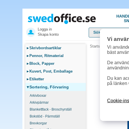
HAND
SN
Logga in
Skapa konto
Vi anvä
Startsida
»
Sortering, F
Vi använde
▸
Skrivbordsartiklar
bäst anvä
▸
Pennor, Ritmaterial
De används
▸
Block, Papper
användnin
▸
Kuvert, Post, Emballage
Du kan acc
▸
Etiketter
på länken 
▾
Sortering, Förvaring
Arkivboxar
Cookie-ins
Arkivpärmar
Blankettfack - Broschyrställ
Bokstöd - Pärmställ
Brevkorgar