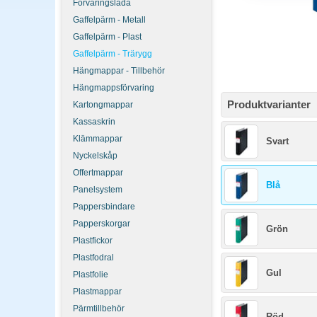
Förvaringslåda
Gaffelpärm - Metall
Gaffelpärm - Plast
Gaffelpärm - Trärygg
Hängmappar - Tillbehör
Hängmappsförvaring
Produktvarianter
Kartongmappar
Kassaskrin
Klämmappar
Svart
Nyckelskåp
Offertmappar
Blå
Panelsystem
Pappersbindare
Papperskorgar
Grön
Plastfickor
Plastfodral
Gul
Plastfolie
Plastmappar
Pärmtillbehör
Röd