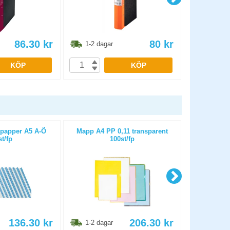
86.30
kr
80
kr
1-2 dagar
1-2 dag
KÖP
KÖP
 papper A5 A-Ö
Mapp A4 PP 0,11 transparent
Pärmregis
st/fp
100st/fp
136.30
kr
206.30
kr
1-2 dagar
1-2 dag