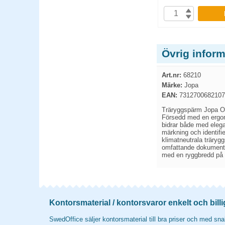
P
KÖP
Övrig infor
Art.nr:
68210
Märke:
Jopa
EAN:
7312700682107
Träryggspärm Jopa Ori
Försedd med en ergon
bidrar både med elega
märkning och identifi
klimatneutrala träryg
omfattande dokumentlag
med en ryggbredd på 6
Kontorsmaterial / kontorsvaror enkelt och billi
SwedOffice säljer kontorsmaterial till bra priser och med snab