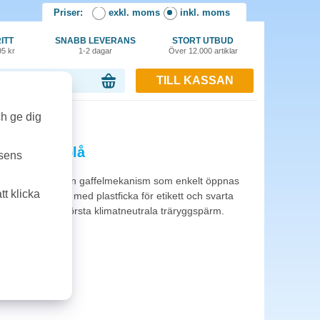
Priser:
exkl. moms
inkl. moms
ITT
SNABB LEVERANS
STORT UTBUD
95 kr
1-2 dagar
Över 12.000 artiklar
TILL KASSAN
or, 0.00 kr
ch ge dig
ginal A4 blå
tsens
valitet och med en gaffelmekanism som enkelt öppnas
t klicka
klädd trärygg med plastficka för etikett och svarta
ing. Världens första klimatneutrala träryggspärm.
ktionsgaranti.