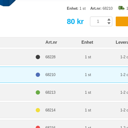
Enhet:
1 st
Art.nr:
68210
1
80 kr
Art.nr
Enhet
Lever
68228
1 st
1-2 
68210
1 st
1-2 
68213
1 st
1-2 
68214
1 st
1-2 
68216
1 st
1-2 