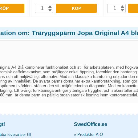
KÖP
KÖP
mation om: Träryggspärm Jopa Original A4 bl
ginal A4 Blå kombinerar funktionalitet och stil för arbetsplatsen, med högkvali
omisk gaffelmekanism som möjliggör enkel öppning, förenklar den hantering
ns och ett miljövänligt alternativ. Med sin klassiska framtoning erbjuder den
ering av innehållet. De svarta pärmsidorna har extra kantförstärkning, som gö
gspärmen i världen, stärker den sitt miljömedvetna åtagande. Med en kapacitet 
ring. Ett 5-årigt funktionsgaranti ger ytterligare trygghet och säkerställer at
0 mm, är denna pärm en pålitlig organisatorisk lösning inom kontorsmaterial
gt!
SwedOffice.se
ba leveranser till
»
Produkter A-Ö