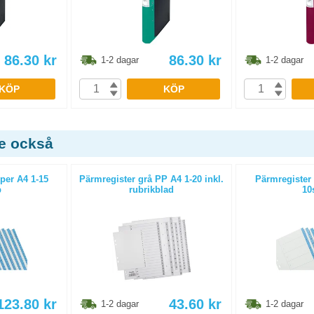
86.30
kr
86.30
kr
1-2 dagar
1-2 dagar
KÖP
KÖP
de också
per A4 1-15
Pärmregister grå PP A4 1-20 inkl.
Pärmregister
p
rubrikblad
10
123.80
kr
43.60
kr
1-2 dagar
1-2 dagar