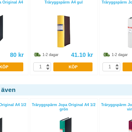
 Original A4
Träryggspärm A4 gul
Träryggspärm Jop
d
80
kr
41.10
kr
1-2 dagar
1-2 dagar
KÖP
KÖP
 även
riginal A4 1/2
Träryggspärm Jopa Original A4 1/2
Träryggspärm Jop
grön
vi