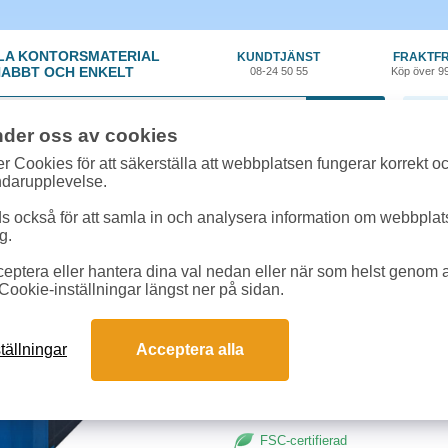
LA KONTORSMATERIAL
KUNDTJÄNST
FRAKTFR
ABBT OCH ENKELT
08-24 50 55
Köp över 9
0 var
nder oss av cookies
örvaring
»
Gaffelpärm - Trärygg
»
Träryggspärm Jopa Original A4 blå
r Cookies för att säkerställa att webbplatsen fungerar korrekt o
ndarupplevelse.
Träryggspärm Jopa Ori
 också för att samla in och analysera information om webbpla
g.
En klassisk arbetspärm av hög k
eptera eller hantera dina val nedan eller när som helst genom at
med en ergonomisk tryckknapp. Tyg
Cookie-inställningar längst ner på sidan.
pärmsidor med extra kantförstärkn
Rymmer 400 pappersark. 5 års fun
tällningar
Acceptera alla
Format:
A4
Ryggbredd:
60mm
FSC-certifierad