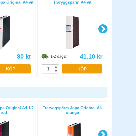
a Original A4 vit
Träryggspärm A4 vit
Träryggspärm
80
kr
41.10
kr
1-2 dagar
1-2 dag
KÖP
KÖP
a Original A4 1/2
Träryggspärm Jopa Original A4
Träryggspä
nröd
orange
8