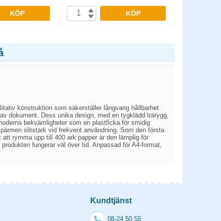
KÖP
KÖP
å
tativ konstruktion som säkerställer långvarig hållbarhet.
 av dokument. Dess unika design, med en tygklädd trärygg,
 moderna bekvämligheter som en plastficka för smidig
r pärmen slitstark vid frekvent användning. Som den första
att rymma upp till 400 ark papper är den lämplig för
t produkten fungerar väl över tid. Anpassad för A4-format,
.
Kundtjänst
08-24 50 55