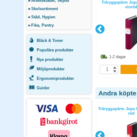
▸
Arbetskläder, Skydd
iginal A4
Träryggspärm Jopa Original A4
Träryggspärm Jopa
grön
vinrö
▸
Skolsortiment
▸
Städ, Hygien
▸
Fika, Pentry
Bläck & Toner
Populära produkter
80
kr
80
kr
1-2 dagar
1-2 dagar
Nya produkter
Miljöprodukter
P
KÖP
Ergonomiprodukter
Guider
Andra köpte
 röd
Träryggspärm A4 1/2 svart
Träryggspärm Jopa O
röd