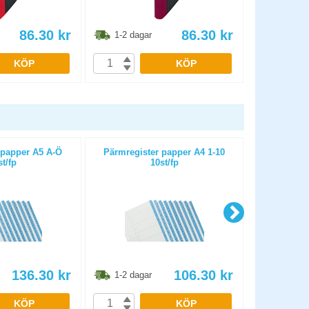
86.30
kr
86.30
kr
1-2 dagar
1-2 dag
KÖP
KÖP
 papper A5 A-Ö
Pärmregister papper A4 1-10
Mapp A4 P
st/fp
10st/fp
136.30
kr
106.30
kr
1-2 dagar
1-2 dag
KÖP
KÖP