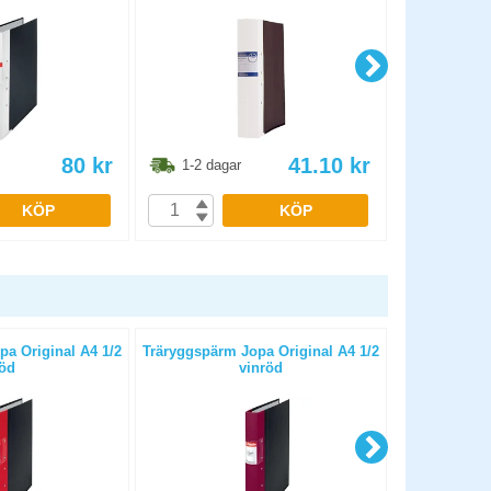
80
kr
41.10
kr
1-2 dagar
1-2 dag
KÖP
KÖP
a Original A4 1/2
Träryggspärm Jopa Original A4 1/2
Träry
öd
vinröd