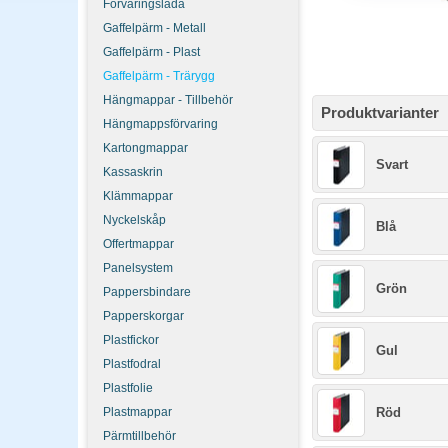
Förvaringslåda
Gaffelpärm - Metall
Gaffelpärm - Plast
Gaffelpärm - Trärygg
Hängmappar - Tillbehör
Produktvarianter
Hängmappsförvaring
Kartongmappar
Svart
Kassaskrin
Klämmappar
Nyckelskåp
Blå
Offertmappar
Panelsystem
Grön
Pappersbindare
Papperskorgar
Plastfickor
Gul
Plastfodral
Plastfolie
Plastmappar
Röd
Pärmtillbehör