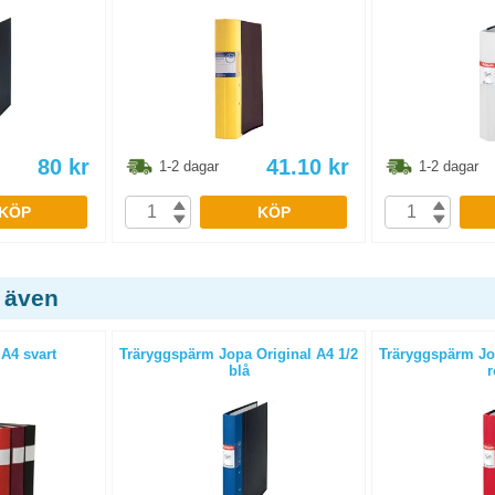
80
kr
41.10
kr
1-2 dagar
1-2 dagar
KÖP
KÖP
 även
A4 svart
Träryggspärm Jopa Original A4 1/2
Träryggspärm Jop
blå
r