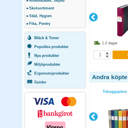
▸
Arbetskläder, Skydd
▸
Skolsortiment
▸
Städ, Hygien
▸
Fika, Pentry
Bläck & Toner
80
kr
80
kr
1-2 dagar
1-2 dagar
Populära produkter
P
KÖP
Nya produkter
Miljöprodukter
Ergonomiprodukter
Andra köpte
Guider
/2 blå
Träryggspärm A4 1/2 grå
Träryggspärm 