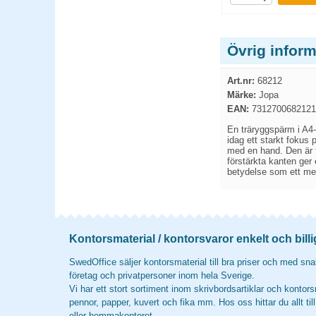
Övrig infor
Art.nr:
68212
Märke:
Jopa
EAN:
7312700682121
En träryggspärm i A4-
idag ett starkt fokus
med en hand. Den är t
förstärkta kanten ger 
betydelse som ett med
Kontorsmaterial / kontorsvaror enkelt och billi
SwedOffice säljer kontorsmaterial till bra priser och med snab
företag och privatpersoner inom hela Sverige.
Vi har ett stort sortiment inom skrivbordsartiklar och kontors
pennor, papper, kuvert och fika mm. Hos oss hittar du allt til
eller hemmakontoret.