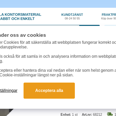
LA KONTORSMATERIAL
KUNDTJÄNST
FRAKTFR
ABBT OCH ENKELT
08-24 50 55
Köp över 9
0 var
nder oss av cookies
örvaring
»
Gaffelpärm - Trärygg
»
Träryggspärm Jopa Original A4 grå
r Cookies för att säkerställa att webbplatsen fungerar korrekt o
ndarupplevelse.
Träryggspärm Jopa Ori
 också för att samla in och analysera information om webbpla
g.
En klassisk arbetspärm av hög k
eptera eller hantera dina val nedan eller när som helst genom at
med en ergonomisk tryckknapp. Tyg
Cookie-inställningar längst ner på sidan.
pärmsidor med extra kantförstärkn
Rymmer 400 pappersark. 5 års fun
tällningar
Acceptera alla
Format:
A4
Ryggbredd:
60mm
Enhet:
1 st
Art.nr:
68212
1