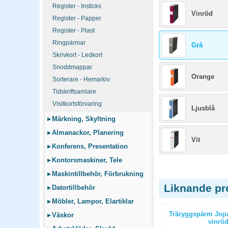
Register - Insticks
Vinröd
Register - Papper
Register - Plast
Ringpärmar
Grå
Skrivkort - Ledkort
Snoddmappar
Orange
Sorterare - Hemarkiv
Tidskriftsamlare
Visitkortsförvaring
Ljusblå
▸
Märkning, Skyltning
▸
Almanackor, Planering
Vit
▸
Konferens, Presentation
▸
Kontorsmaskiner, Tele
▸
Maskintillbehör, Förbrukning
Liknande pr
▸
Datortillbehör
▸
Möbler, Lampor, Elartiklar
inal A4 blå
Träryggspärm Jopa Original A4
Träryggspärm Jopa
▸
Väskor
grön
vinrö