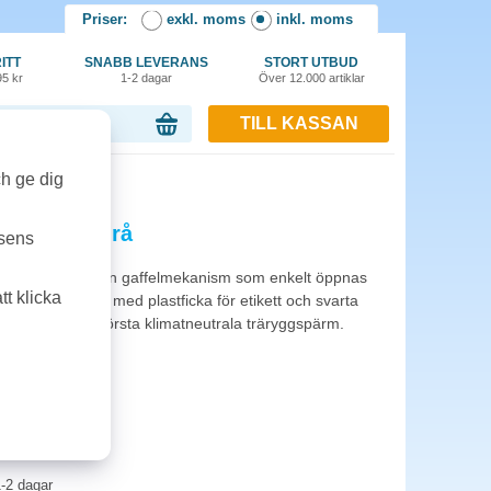
Priser:
exkl. moms
inkl. moms
ITT
SNABB LEVERANS
STORT UTBUD
95 kr
1-2 dagar
Över 12.000 artiklar
TILL KASSAN
or, 0.00 kr
ch ge dig
ginal A4 grå
tsens
valitet och med en gaffelmekanism som enkelt öppnas
t klicka
klädd trärygg med plastficka för etikett och svarta
ing. Världens första klimatneutrala träryggspärm.
ktionsgaranti.
-2 dagar