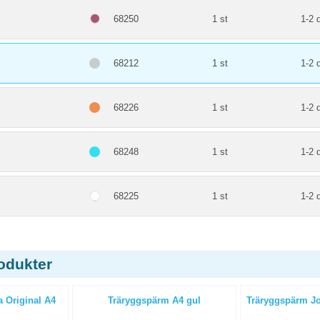
68250
1 st
1-2 
68212
1 st
1-2 
68226
1 st
1-2 
68248
1 st
1-2 
68225
1 st
1-2 
odukter
 Original A4
Träryggspärm A4 gul
Träryggspärm Jop
d