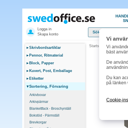
HAND
SN
Logga in
Skapa konto
Vi anvä
Startsida
»
Sortering, F
Vi använde
▸
Skrivbordsartiklar
bäst anvä
▸
Pennor, Ritmaterial
De används
▸
Block, Papper
användnin
▸
Kuvert, Post, Emballage
Du kan acc
▸
Etiketter
på länken 
▾
Sortering, Förvaring
Arkivboxar
Cookie-ins
Arkivpärmar
Blankettfack - Broschyrställ
Bokstöd - Pärmställ
Brevkorgar