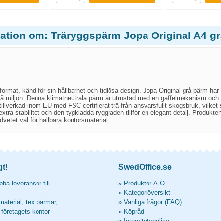
mation om: Träryggspärm Jopa Original A4 gr
format, känd för sin hållbarhet och tidlösa design. Jopa Original grå pärm har 
 på miljön. Denna klimatneutrala pärm är utrustad med en gaffelmekanism och 
illverkad inom EU med FSC-certifierat trä från ansvarsfullt skogsbruk, vilket
extra stabilitet och den tygklädda ryggraden tillför en elegant detalj. Produkte
vetet val för hållbara kontorsmaterial.
gt!
SwedOffice.se
ba leveranser till
»
Produkter A-Ö
»
Kategoriöversikt
material, tex pärmar,
»
Vanliga frågor (FAQ)
l företagets kontor
»
Köpråd
»
Integritetspolicy