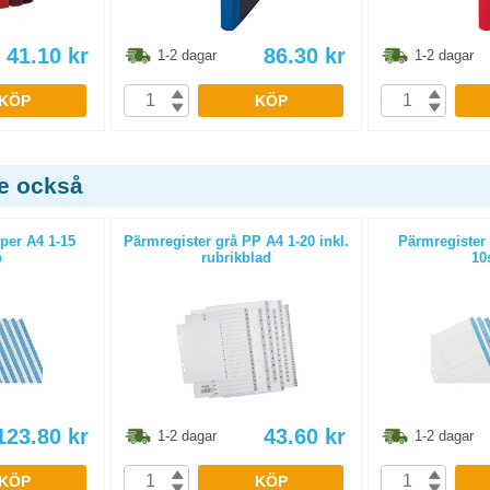
41.10
kr
86.30
kr
1-2 dagar
1-2 dagar
KÖP
KÖP
de också
per A4 1-15
Pärmregister grå PP A4 1-20 inkl.
Pärmregister
p
rubrikblad
10
123.80
kr
43.60
kr
1-2 dagar
1-2 dagar
KÖP
KÖP