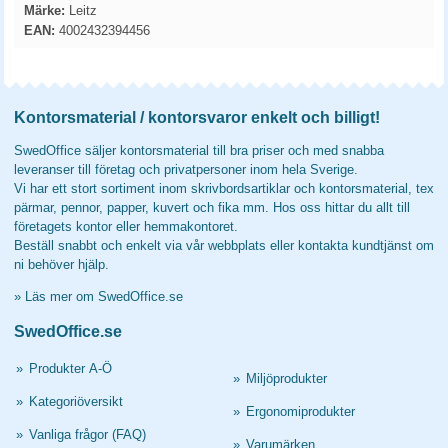
Märke:
Leitz
EAN:
4002432394456
Kontorsmaterial / kontorsvaror enkelt och billigt!
SwedOffice säljer kontorsmaterial till bra priser och med snabba
leveranser till företag och privatpersoner inom hela Sverige.
Vi har ett stort sortiment inom skrivbordsartiklar och kontorsmaterial, tex
pärmar, pennor, papper, kuvert och fika mm. Hos oss hittar du allt till
företagets kontor eller hemmakontoret.
Beställ snabbt och enkelt via vår webbplats eller kontakta kundtjänst om
ni behöver hjälp.
»
Läs mer om SwedOffice.se
SwedOffice.se
»
Produkter A-Ö
»
Miljöprodukter
»
Kategoriöversikt
»
Ergonomiprodukter
»
Vanliga frågor (FAQ)
»
Varumärken