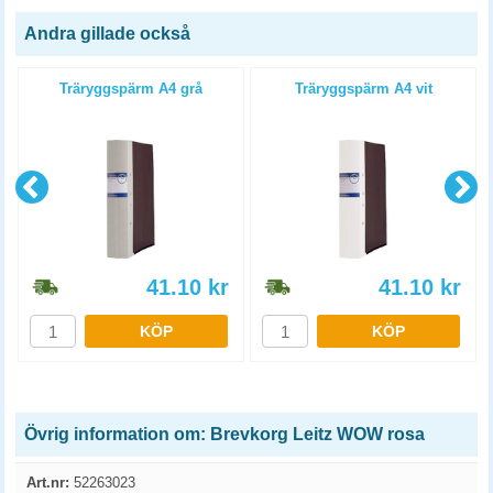
Andra gillade också
Träryggspärm A4 grå
Träryggspärm A4 vit
41.10
kr
41.10
kr
KÖP
KÖP
Övrig information om: Brevkorg Leitz WOW rosa
Art.nr:
52263023