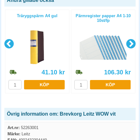
Andra gillade också
Träryggspärm A4 gul
Pärmregister papper A4 1-10
10st/fp
41.10
kr
106.30
kr
KÖP
KÖP
Övrig information om: Brevkorg Leitz WOW vit
Art.nr:
52263001
Märke:
Leitz