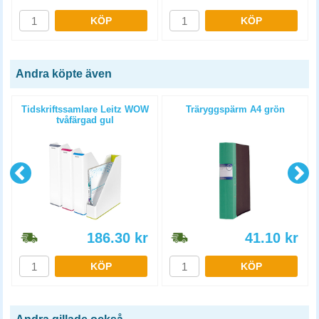
KÖP
KÖP
Andra köpte även
Tidskriftssamlare Leitz WOW
Träryggspärm A4 grön
tvåfärgad gul
186.30
kr
41.10
kr
KÖP
KÖP