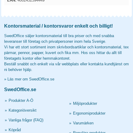
EAN:
4002432394449
Kontorsmaterial / kontorsvaror enkelt och billigt!
SwedOffice säljer kontorsmaterial till bra priser och med snabba
leveranser till företag och privatpersoner inom hela Sverige.
Vi har ett stort sortiment inom skrivbordsartiklar och kontorsmaterial, tex
pärmar, pennor, papper, kuvert och fika mm. Hos oss hittar du allt till
företagets kontor eller hemmakontoret.
Beställ snabbt och enkelt via vår webbplats eller kontakta kundtjänst om
ni behöver hjälp.
»
Läs mer om SwedOffice.se
SwedOffice.se
»
Produkter A-Ö
»
Miljöprodukter
»
Kategoriöversikt
»
Ergonomiprodukter
»
Vanliga frågor (FAQ)
»
Varumärken
»
Köpråd
»
Populära produkter