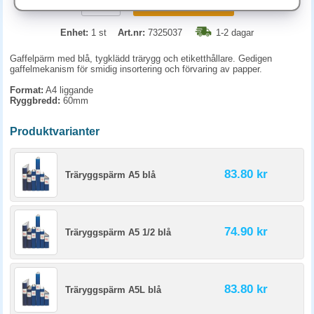
KÖP
Enhet:
1 st
Art.nr:
7325037
1-2 dagar
Gaffelpärm med blå, tygklädd trärygg och etiketthållare. Gedigen
gaffelmekanism för smidig insortering och förvaring av papper.
Format:
A4 liggande
Ryggbredd:
60mm
Produktvarianter
83.80 kr
Träryggspärm A5 blå
74.90 kr
Träryggspärm A5 1/2 blå
83.80 kr
Träryggspärm A5L blå