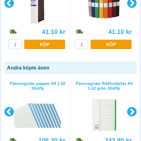
41.10
kr
41.10
kr
KÖP
KÖP
Andra köpte även
Pärmregister papper A4 1-10
Pärmregister flikförstärkta A4
10st/fp
1-12 grön 10st/fp
106.30
kr
243.80
kr