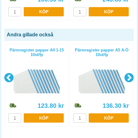
KÖP
KÖP
Andra gillade också
Pärmregister papper A4 1-15
Pärmregister papper A5 A-Ö
10st/fp
10st/fp
123.80
kr
136.30
kr
KÖP
KÖP