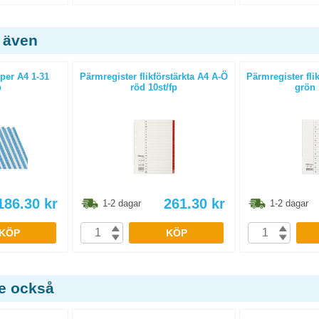
 även
per A4 1-31
Pärmregister flikförstärkta A4 A-Ö
Pärmregister flik
p
röd 10st/fp
grön 
186.30
kr
261.30
kr
1-2 dagar
1-2 dagar
KÖP
KÖP
de också