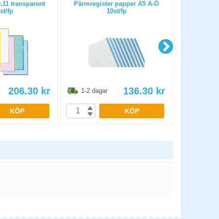
11 transparent
Pärmregister papper A5 A-Ö
Plastficka B
st/fp
10st/fp
206.30
kr
136.30
kr
1-2 dagar
1-2 dag
KÖP
KÖP