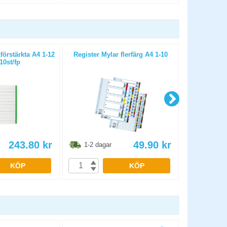
förstärkta A4 1-12
Register Mylar flerfärg A4 1-10
Pärmregister
10st/fp
243.80
kr
49.90
kr
1-2 dagar
1-2 dag
KÖP
KÖP