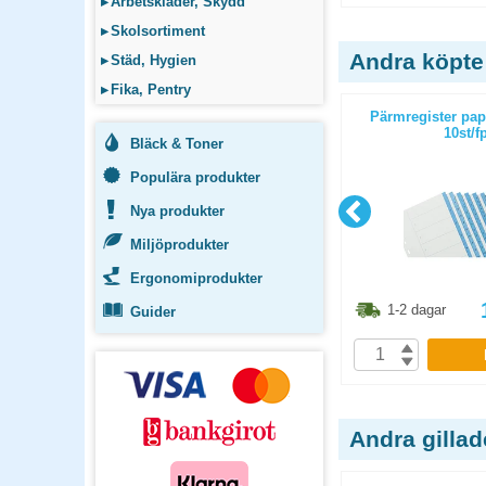
▸
Arbetskläder, Skydd
▸
Skolsortiment
Andra köpte
▸
Städ, Hygien
▸
Fika, Pentry
 1-31
Systemregister A4+ 1-10
Pärmregister pap
10st/f
Bläck & Toner
Populära produkter
Nya produkter
Miljöprodukter
Ergonomiprodukter
3.80
kr
49.90
kr
1-2 dagar
1-2 dagar
Guider
P
KÖP
Andra gilla