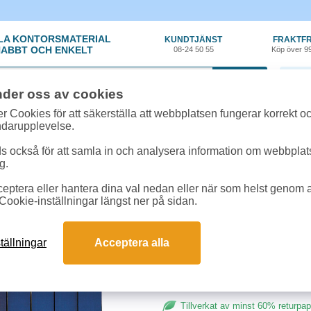
LA KONTORSMATERIAL
KUNDTJÄNST
FRAKTFR
ABBT OCH ENKELT
08-24 50 55
Köp över 9
0 var
nder oss av cookies
örvaring
»
Gaffelpärm - Trärygg
»
Träryggspärm A5 1/2 blå
r Cookies för att säkerställa att webbplatsen fungerar korrekt o
ndarupplevelse.
Träryggspärm A5 1/2 b
 också för att samla in och analysera information om webbpla
g.
Gaffelpärm med blå, tygklädd halv
eptera eller hantera dina val nedan eller när som helst genom at
för smidig insortering och förvari
Cookie-inställningar längst ner på sidan.
Format:
A5
Ryggbredd:
40mm
tällningar
Acceptera alla
Tillverkat av minst 60% returpa