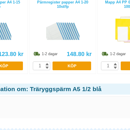
per A4 1-15
Pärmregister papper A4 1-20
Mapp A4 PP 0,
p
10st/fp
100
123.80
kr
148.80
kr
1-2 dagar
1-2 dagar
KÖP
KÖP
mation om: Träryggspärm A5 1/2 blå