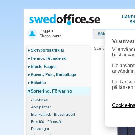
HAND
SN
Logga in
Skapa konto
Vi anvä
Startsida
»
Sortering, F
Vi använde
▸
Skrivbordsartiklar
bäst anvä
▸
Pennor, Ritmaterial
De används
▸
Block, Papper
användnin
▸
Kuvert, Post, Emballage
Du kan acc
▸
Etiketter
på länken 
▾
Sortering, Förvaring
Arkivboxar
Cookie-ins
Arkivpärmar
Blankettfack - Broschyrställ
Bokstöd - Pärmställ
Brevkorgar