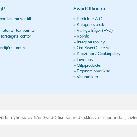
gt!
SwedOffice.se
ba leveranser till
»
Produkter A-Ö
»
Kategoriöversikt
material, tex pärmar,
»
Vanliga frågor (FAQ)
l företagets kontor
»
Köpråd
»
Integritetspolicy
undtjänst om ni
»
Om SwedOffice.se
»
Köpvillkor
/
Cookiepolicy
»
Leverans
»
Miljöprodukter
»
Ergonomiprodukter
»
Varumärken