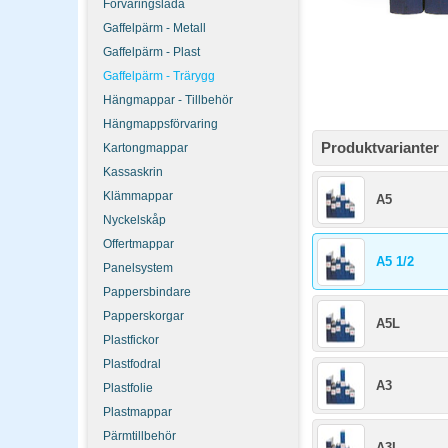
Förvaringslåda
Gaffelpärm - Metall
Gaffelpärm - Plast
Gaffelpärm - Trärygg
Hängmappar - Tillbehör
Hängmappsförvaring
Produktvarianter
Kartongmappar
Kassaskrin
Klämmappar
A5
Nyckelskåp
Offertmappar
A5 1/2
Panelsystem
Pappersbindare
Papperskorgar
A5L
Plastfickor
Plastfodral
A3
Plastfolie
Plastmappar
Pärmtillbehör
A3L