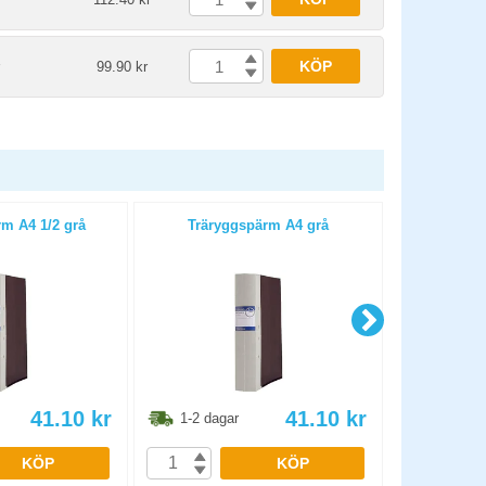
KÖP
99.90 kr
m A4 1/2 grå
Träryggspärm A4 grå
Träryggsp
41.10
kr
41.10
kr
1-2 dagar
1-2 dag
KÖP
KÖP