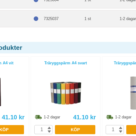
7325037
1 st
1-2 dagar
odukter
 A4 vit
Träryggspärm A4 svart
Träryggspär
41.10
kr
41.10
kr
1-2 dagar
1-2 dagar
KÖP
KÖP