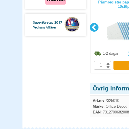
x 683-4ABX
Mapp A4 PP 0,12 transparent
Pärmregister pap
10st/fp
10st/f
6.30
kr
33.60
kr
1-2 dagar
1-2 dagar
P
KÖP
Övrig infor
Art.nr:
7325010
Märke:
Office Depot
EAN:
7312700682008