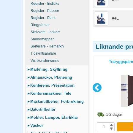
Register - Insticks
Register - Papper
Register - Plast
A4L
Ringpärmar
Skrivkort - Ledkort
Snoddmappar
Liknande pr
Sorterare - Hemarkiv
Tidskriftsamlare
Visitkortsförvaring
2 grön
Träryggspärm A4 1/2 gul
Träryggspärm
▸
Märkning, Skyltning
▸
Almanackor, Planering
▸
Konferens, Presentation
▸
Kontorsmaskiner, Tele
▸
Maskintillbehör, Förbrukning
▸
Datortillbehör
1.10
kr
41.10
kr
1-2 dagar
1-2 dagar
▸
Möbler, Lampor, Elartiklar
▸
Väskor
P
KÖP