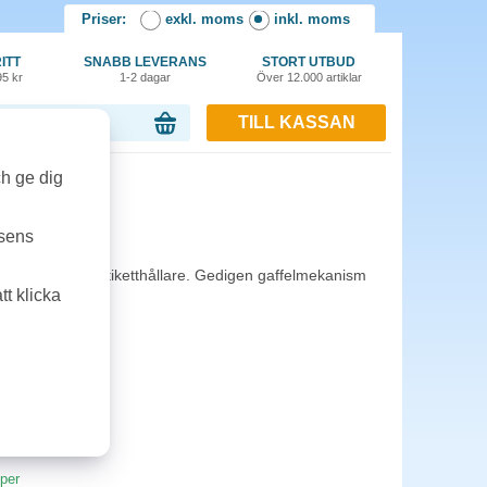
Priser:
exkl. moms
inkl. moms
ITT
SNABB LEVERANS
STORT UTBUD
95 kr
1-2 dagar
Över 12.000 artiklar
TILL KASSAN
or, 0.00 kr
ch ge dig
lå
tsens
rygg i trä och etiketthållare. Gedigen gaffelmekanism
t klicka
ng av papper.
pper