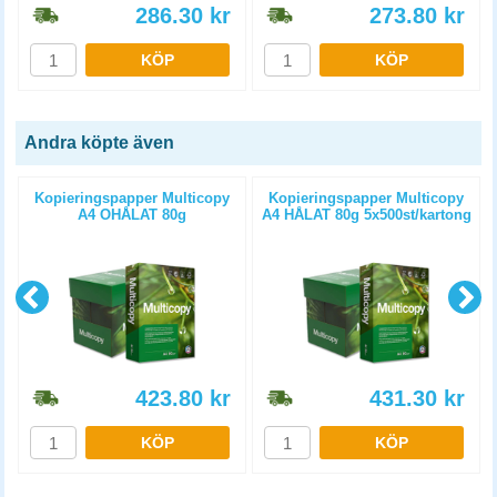
286.30
kr
273.80
kr
KÖP
KÖP
Andra köpte även
Kopieringspapper Multicopy
Kopieringspapper Multicopy
A4 OHÅLAT 80g
A4 HÅLAT 80g 5x500st/kartong
5x500st/kartong
423.80
kr
431.30
kr
KÖP
KÖP