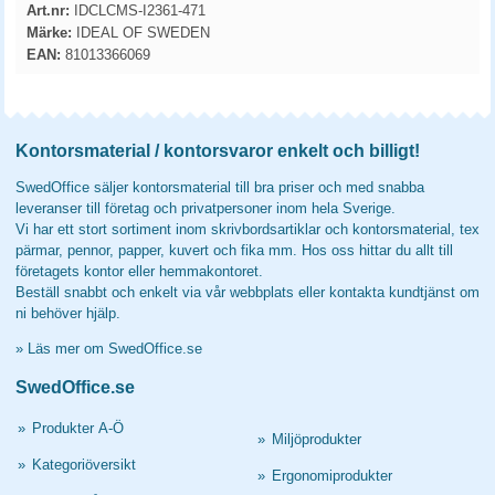
Art.nr:
IDCLCMS-I2361-471
Märke:
IDEAL OF SWEDEN
EAN:
81013366069
Kontorsmaterial / kontorsvaror enkelt och billigt!
SwedOffice säljer kontorsmaterial till bra priser och med snabba
leveranser till företag och privatpersoner inom hela Sverige.
Vi har ett stort sortiment inom skrivbordsartiklar och kontorsmaterial, tex
pärmar, pennor, papper, kuvert och fika mm. Hos oss hittar du allt till
företagets kontor eller hemmakontoret.
Beställ snabbt och enkelt via vår webbplats eller kontakta kundtjänst om
ni behöver hjälp.
»
Läs mer om SwedOffice.se
SwedOffice.se
»
Produkter A-Ö
»
Miljöprodukter
»
Kategoriöversikt
»
Ergonomiprodukter